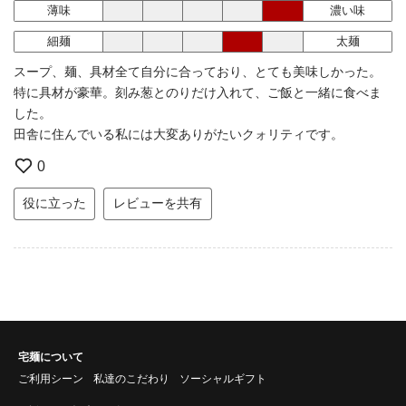
薄味
濃い味
細麺
太麺
スープ、麺、具材全て自分に合っており、とても美味しかった。
特に具材が豪華。刻み葱とのりだけ入れて、ご飯と一緒に食べま
した。
田舎に住んでいる私には大変ありがたいクォリティです。
0
役に立った
レビューを共有
宅麺について
ご利用シーン
私達のこだわり
ソーシャルギフト