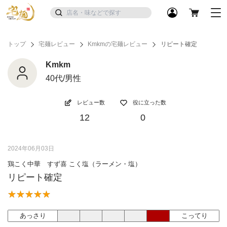
トップ
宅麺レビュー
Kmkmの宅麺レビュー
リピート確定
Kmkm
40代/男性
レビュー数
役に立った数
12
0
2024年06月03日
鶏こく中華 すず喜 こく塩（ラーメン・塩）
リピート確定
あっさり
こってり