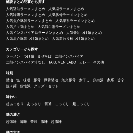
解説まとめ記事から探す
人気醤油ラーメンまとめ
人気塩ラーメンまとめ
人気味噌ラーメンまとめ
人気豚骨ラーメンまとめ
人気魚介豚骨ラーメンまとめ
人気家系ラーメンまとめ
人気担々麺まとめ
人気鶏白湯ラーメンまとめ
人気インスパイア系ラーメンまとめ
人気醤油つけ麺まとめ
人気魚介豚骨つけ麺まとめ
人気変わり種つけ麺まとめ
カテゴリーから探す
ラーメン
つけ麺
まぜそば
二郎インスパイア
二郎インスパイア汁なし
TAKUMEN LABO
カレー
その他
味別
醤油
塩
味噌
豚骨
豚骨醤油
魚介豚骨
煮干し
鶏白湯
家系
旨辛
担々麺
個性派
グッズ・セット
味わい
超あっさり
あっさり
普通
こってり
超こってり
味の濃さ
超薄味
薄味
普通
濃味
超濃味
麺の太さ