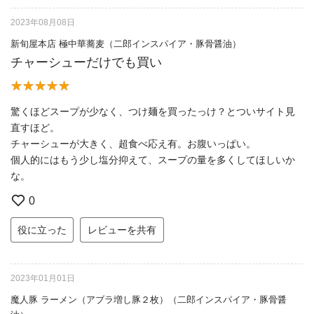
2023年08月08日
新旬屋本店 極中華蕎麦（二郎インスパイア・豚骨醤油）
チャーシューだけでも買い
驚くほどスープが少なく、つけ麺を買ったっけ？とついサイト見
直すほど。
チャーシューが大きく、超食べ応え有。お腹いっぱい。
個人的にはもう少し塩分抑えて、スープの量を多くしてほしいか
な。
0
役に立った
レビューを共有
2023年01月01日
魔人豚 ラーメン（アブラ増し豚２枚）（二郎インスパイア・豚骨醤