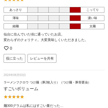
あっさり
こってり
薄味
濃い味
細麺
太麺
仙台に住んでいた頃に通っていたお店。
変わらずのクォリティ。大変美味しくいただきました。
0
役に立った
レビューを共有
2024年06月03日
ラーメンフクロウ つけ麺（豚2枚入り）（つけ麺・豚骨醤油）
すごいボリューム
麺300グラムは私にはすごい量だった…