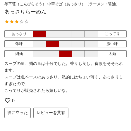
琴平荘（こんぴらそう） 中華そば（あっさり）（ラーメン・醤油）
あっさりらーめん
あっさり
こってり
薄味
濃い味
細麺
太麺
スープの量、麺の量は十分でした。香りも良し。食欲をそそられ
ます。
スープは魚ベースのあっさり。私的にはちょい薄く、あっさりし
すぎたので、
こってりが販売されたら嬉しいな。
0
役に立った
レビューを共有