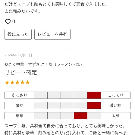
だけどスープも麺もとても美味しくて完食できました。
また頼みたいです。
0
役に立った
レビューを共有
2024年06月03日
鶏こく中華 すず喜 こく塩（ラーメン・塩）
リピート確定
あっさり
こってり
薄味
濃い味
細麺
太麺
スープ、麺、具材全て自分に合っており、とても美味しかった。
特に具材が豪華。刻み葱とのりだけ入れて、ご飯と一緒に食べま