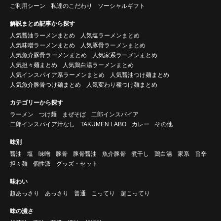
ご利用シーン
私達のこだわり
ソーシャルギフト
解説まとめ記事から探す
人気醤油ラーメンまとめ
人気塩ラーメンまとめ
人気味噌ラーメンまとめ
人気豚骨ラーメンまとめ
人気魚介豚骨ラーメンまとめ
人気家系ラーメンまとめ
人気担々麺まとめ
人気鶏白湯ラーメンまとめ
人気インスパイア系ラーメンまとめ
人気醤油つけ麺まとめ
人気魚介豚骨つけ麺まとめ
人気変わり種つけ麺まとめ
カテゴリーから探す
ラーメン
つけ麺
まぜそば
二郎インスパイア
二郎インスパイア汁なし
TAKUMEN LABO
カレー
その他
味別
醤油
塩
味噌
豚骨
豚骨醤油
魚介豚骨
煮干し
鶏白湯
家系
旨辛
担々麺
個性派
グッズ・セット
味わい
超あっさり
あっさり
普通
こってり
超こってり
味の濃さ