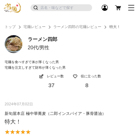
トップ
宅麺レビュー
ラーメン四郎の宅麺レビュー
特大！
ラーメン四郎
20代/男性
宅麺を食べすぎて体が厚くなった男
宅麺を注文しすぎて財布が薄くなった男
レビュー数
役に立った数
37
8
2024年07月02日
新旬屋本店 極中華蕎麦（二郎インスパイア・豚骨醤油）
特大！