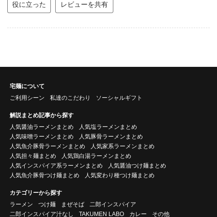
役に立った
レビューを共有
宅麺について
ご利用シーン
私達のこだわり
ソーシャルギフト
解説まとめ記事から探す
人気醤油ラーメンまとめ
人気塩ラーメンまとめ
人気味噌ラーメンまとめ
人気豚骨ラーメンまとめ
人気魚介豚骨ラーメンまとめ
人気家系ラーメンまとめ
人気担々麺まとめ
人気鶏白湯ラーメンまとめ
人気インスパイア系ラーメンまとめ
人気醤油つけ麺まとめ
人気魚介豚骨つけ麺まとめ
人気変わり種つけ麺まとめ
カテゴリーから探す
ラーメン
つけ麺
まぜそば
二郎インスパイア
二郎インスパイア汁なし
TAKUMEN LABO
カレー
その他