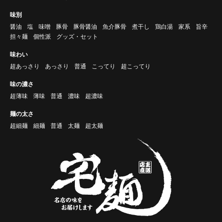
味別
醤油
塩
味噌
豚骨
豚骨醤油
魚介豚骨
煮干し
鶏白湯
家系
旨辛
担々麺
個性派
グッズ・セット
味わい
超あっさり
あっさり
普通
こってり
超こってり
味の濃さ
超薄味
薄味
普通
濃味
超濃味
麺の太さ
超細麺
細麺
普通
太麺
超太麺