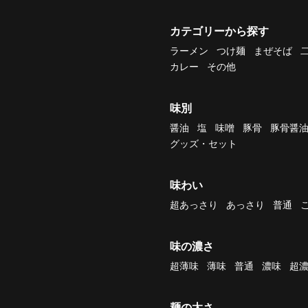
カテゴリーから探す
ラーメン
つけ麺
まぜそば
カレー
その他
味別
醤油
塩
味噌
豚骨
豚骨醤
グッズ・セット
味わい
超あっさり
あっさり
普通
味の濃さ
超薄味
薄味
普通
濃味
超
麺の太さ