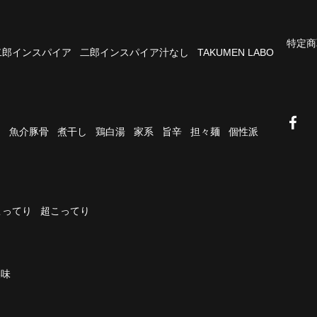
特定商
二郎インスパイア
二郎インスパイア汁なし
TAKUMEN LABO
油
魚介豚骨
煮干し
鶏白湯
家系
旨辛
担々麺
個性派
こってり
超こってり
濃味