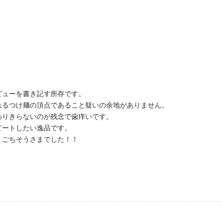
ビューを書き記す所存です。
れるつけ麺の頂点であること疑いの余地がありません。
わりきらないのが残念で歯痒いです。
ピートしたい逸品です。
！ごちそうさまでした！！