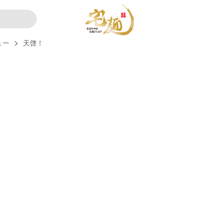
ュー
天啓！