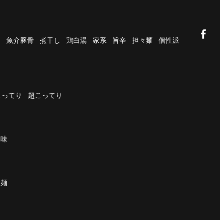
油
魚介豚骨
煮干し
鶏白湯
家系
旨辛
担々麺
個性派
こってり
超こってり
濃味
太麺