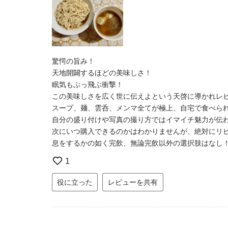
驚愕の旨み！
天地開闢するほどの美味しさ！
眠気もぶっ飛ぶ衝撃！
この美味しさを広く世に伝えよという天啓に導かれレ
スープ、麺、雲呑、メンマ全てが極上、自宅で食べら
自分の盛り付けや写真の撮り方ではイマイチ魅力が伝
次にいつ購入できるのかはわかりませんが、絶対にリ
息をするかの如く完飲、無論完飲以外の選択肢はなし
1
役に立った
レビューを共有