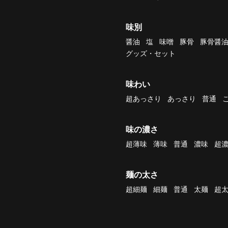
味別
醤油
塩
味噌
豚骨
豚骨醤
グッズ・セット
味わい
超あっさり
あっさり
普通
味の濃さ
超薄味
薄味
普通
濃味
超
麺の太さ
超細麺
細麺
普通
太麺
超