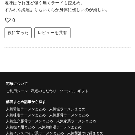
塩味はそれほど強く無くラードも控えめ。
すみれや純連よりもいくらか身体に優しいのが嬉しい。
0
役に立った
レビューを共有
宅麺について
ご利用シーン
私達のこだわり
ソーシャルギフト
解説まとめ記事から探す
人気醤油ラーメンまとめ
人気塩ラーメンまとめ
人気味噌ラーメンまとめ
人気豚骨ラーメンまとめ
人気魚介豚骨ラーメンまとめ
人気家系ラーメンまとめ
人気担々麺まとめ
人気鶏白湯ラーメンまとめ
人気インスパイア系ラーメンまとめ
人気醤油つけ麺まとめ