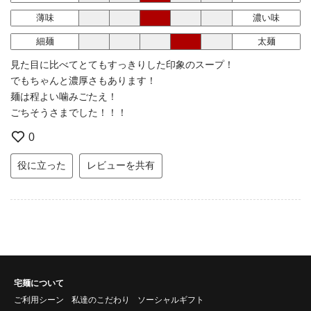
薄味
濃い味
細麺
太麺
見た目に比べてとてもすっきりした印象のスープ！
でもちゃんと濃厚さもあります！
麺は程よい噛みごたえ！
ごちそうさまでした！！！
0
役に立った
レビューを共有
宅麺について
ご利用シーン
私達のこだわり
ソーシャルギフト