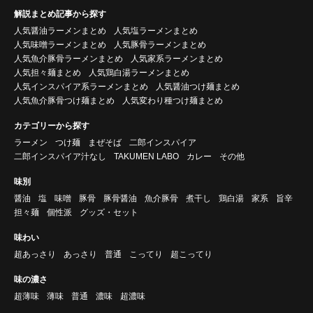
解説まとめ記事から探す
人気醤油ラーメンまとめ
人気塩ラーメンまとめ
人気味噌ラーメンまとめ
人気豚骨ラーメンまとめ
人気魚介豚骨ラーメンまとめ
人気家系ラーメンまとめ
人気担々麺まとめ
人気鶏白湯ラーメンまとめ
人気インスパイア系ラーメンまとめ
人気醤油つけ麺まとめ
人気魚介豚骨つけ麺まとめ
人気変わり種つけ麺まとめ
カテゴリーから探す
ラーメン
つけ麺
まぜそば
二郎インスパイア
二郎インスパイア汁なし
TAKUMEN LABO
カレー
その他
味別
醤油
塩
味噌
豚骨
豚骨醤油
魚介豚骨
煮干し
鶏白湯
家系
旨辛
担々麺
個性派
グッズ・セット
味わい
超あっさり
あっさり
普通
こってり
超こってり
味の濃さ
超薄味
薄味
普通
濃味
超濃味