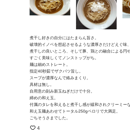
煮干し好きの自分にはたまらん旨さ。
破壊的イノベを想起させるような濃厚さだけどえぐ味
煮干しの良いところ、そして豚、鶏との融合による円
すごく美味しくてノンストップがち。
麺は細めストレート。
指定40秒茹でザクパツ旨し。
スープが濃厚なんで絡みまくり。
具材は無し。
自用意の刻み新玉ねぎだけで十分。
締めの和え玉。
付属のタレを和えると煮干し感が緩和されクリーミー
和え玉麺あわせてトータル250gペロリで大満足。
ごちそうさまでした。
4