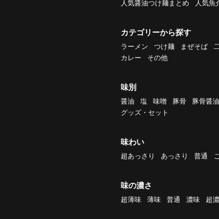
人気醤油つけ麺まとめ
人気魚
カテゴリーから探す
ラーメン
つけ麺
まぜそば
カレー
その他
味別
醤油
塩
味噌
豚骨
豚骨醤
グッズ・セット
味わい
超あっさり
あっさり
普通
味の濃さ
超薄味
薄味
普通
濃味
超