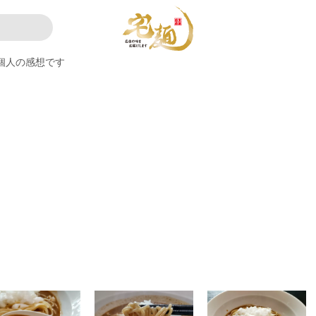
個人の感想です
。
）