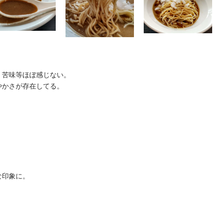
、苦味等ほぼ感じない。
やかさが存在してる。
な印象に。