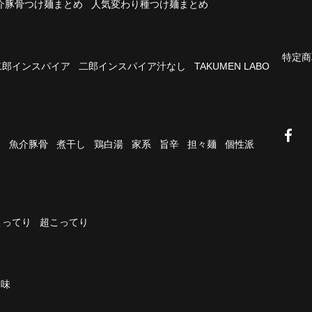
介豚骨つけ麺まとめ
人気変わり種つけ麺まとめ
特定商
二郎インスパイア
二郎インスパイア汁なし
TAKUMEN LABO
油
魚介豚骨
煮干し
鶏白湯
家系
旨辛
担々麺
個性派
こってり
超こってり
濃味