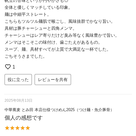
帆立の甘味というか円やかさも◎
全体と優しくマッチしている印象。
麺は中細平ストレート。
こちらもツルツル麺肌で喉ごし、風味抜群でかなり旨い。
具材は豚チャーシューと四角メンマ。
チャーシューはレア寄りだけど臭み等なく風味豊かで旨い。
メンマはそこそこの味付け、歯ごたえがあるもの。
スープ、麺、具材すべてが上質で大満足な一杯でした。
ごちそうさまでした。
1
役に立った
レビューを共有
2025年08月13日
中華蕎麦 とみ田 本店仕様つけめん2025（つけ麺・魚介豚骨）
個人の感想です