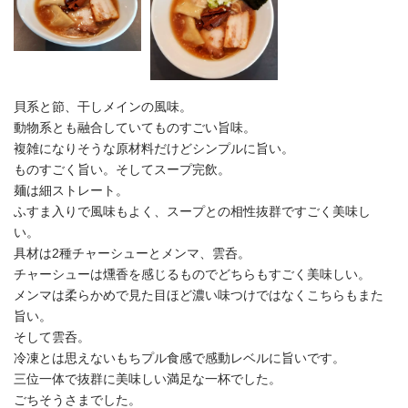
貝系と節、干しメインの風味。
動物系とも融合していてものすごい旨味。
複雑になりそうな原材料だけどシンプルに旨い。
ものすごく旨い。そしてスープ完飲。
麺は細ストレート。
ふすま入りで風味もよく、スープとの相性抜群ですごく美味し
い。
具材は2種チャーシューとメンマ、雲呑。
チャーシューは燻香を感じるものでどちらもすごく美味しい。
メンマは柔らかめで見た目ほど濃い味つけではなくこちらもまた
旨い。
そして雲呑。
冷凍とは思えないもちプル食感で感動レベルに旨いです。
三位一体で抜群に美味しい満足な一杯でした。
ごちそうさまでした。