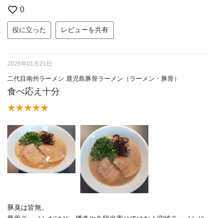
0
役に立った
レビューを共有
2026年01月21日
二代目南州ラーメン 鹿児島豚骨ラーメン（ラーメン・豚骨）
食べ応え十分
豚臭は皆無。