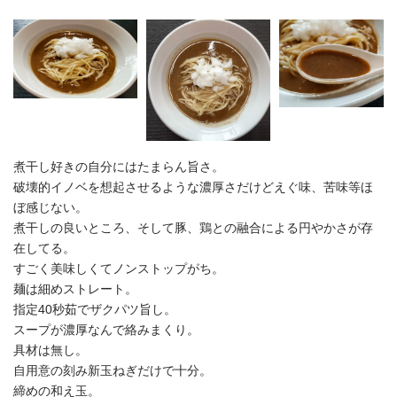
煮干し好きの自分にはたまらん旨さ。
破壊的イノベを想起させるような濃厚さだけどえぐ味、苦味等ほ
ぼ感じない。
煮干しの良いところ、そして豚、鶏との融合による円やかさが存
在してる。
すごく美味しくてノンストップがち。
麺は細めストレート。
指定40秒茹でザクパツ旨し。
スープが濃厚なんで絡みまくり。
具材は無し。
自用意の刻み新玉ねぎだけで十分。
締めの和え玉。