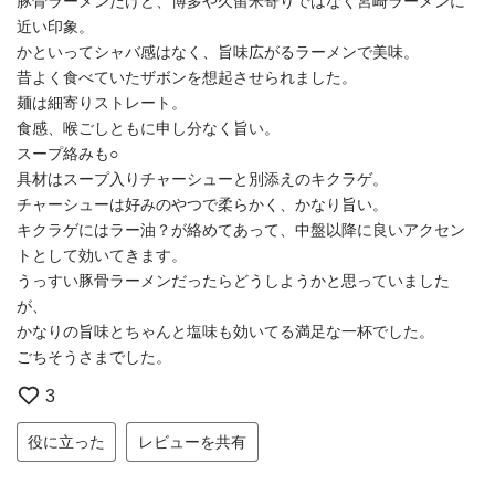
豚骨ラーメンだけど、博多や久留米寄りではなく宮崎ラーメンに
近い印象。
かといってシャバ感はなく、旨味広がるラーメンで美味。
昔よく食べていたザボンを想起させられました。
麺は細寄りストレート。
食感、喉ごしともに申し分なく旨い。
スープ絡みも○
具材はスープ入りチャーシューと別添えのキクラゲ。
チャーシューは好みのやつで柔らかく、かなり旨い。
キクラゲにはラー油？が絡めてあって、中盤以降に良いアクセン
トとして効いてきます。
うっすい豚骨ラーメンだったらどうしようかと思っていました
が、
かなりの旨味とちゃんと塩味も効いてる満足な一杯でした。
ごちそうさまでした。
3
役に立った
レビューを共有