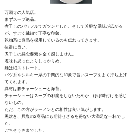
万願寺の人気店。
まずスープ絶品。
煮干しのパワフルでガツンとした、そして芳醇な風味が広がる
が、すごく繊細で丁寧な印象。
乾物系に良品を採用しているのも伝わってきます。
抜群に旨い。
煮干しの懸念要素を全く感じません。
塩味も思ったよりしっかりめ。
麺は細ストレート。
パツ系やシルキー系の中間的な印象で旨いスープをよく持ち上げ
てくれます。
具材は豚チャーシューと海苔。
チャーシューはスープの邪魔をしないためか、ほぼ味付けを感じ
ないもの。
ただ、この方がラーメンとの相性は良い気がします。
黒炊き、貝塩の2商品にも期待せざるを得ない大満足な一杯でし
た。
ごちそうさまでした。