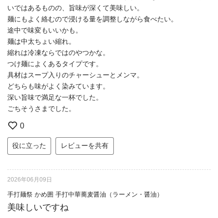
いではあるものの、旨味が深くて美味しい。
麺にもよく絡むので浸ける量を調整しながら食べたい。
途中で味変もいいかも。
麺は中太ちょい縮れ。
縮れは冷凍ならではのやつかな。
つけ麺によくあるタイプです。
具材はスープ入りのチャーシューとメンマ。
どちらも味がよく染みています。
深い旨味で満足な一杯でした。
ごちそうさまでした。
0
役に立った
レビューを共有
2026年06月09日
手打麺祭 かめ囲 手打中華蕎麦醤油（ラーメン・醤油）
美味しいですね