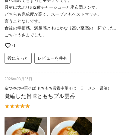
食べ進めてもずっとモチプリです。
具材は大ぶりの2種チャーシューと座布団メンマ。
どちらも完成度が高く、スープともベストマッチ。
言うことなしです。
食後の幸福感、満足感ともにかなり高い至高の一杯でした。
ごちそうさまでした。
0
役に立った
レビューを共有
2026年03月25日
奈つやの中華そば もちもち雲呑中華そば（ラーメン・醤油）
凝縮した旨味ともちプル雲呑