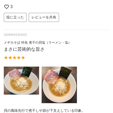
3
役に立った
レビューを共有
2026年03月04日
メヂカそば 吟魚 煮干の貝塩（ラーメン・塩）
まさに芸術的な旨さ
貝の風味先行で煮干しや節が下支えしている印象。