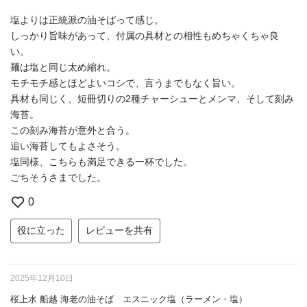
塩よりは正統派の油そばって感じ。
しっかり旨味があって、付属の具材との相性もめちゃくちゃ良
い。
麺は塩と同じ太め縮れ。
モチモチ感とほどよいコシで、言うまでもなく旨い。
具材も同じく、短冊切りの2種チャーシューとメンマ、そして刻み
海苔。
この刻み海苔が意外と合う。
追い海苔してもよさそう。
塩同様、こちらも満足できる一杯でした。
ごちそうさまでした。
0
役に立った
レビューを共有
2025年12月10日
桜上水 船越 海老の油そば エスニック塩（ラーメン・塩）