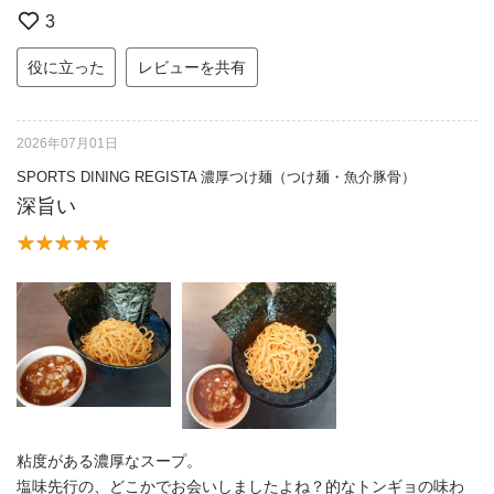
3
役に立った
レビューを共有
2026年07月01日
SPORTS DINING REGISTA 濃厚つけ麺（つけ麺・魚介豚骨）
深旨い
粘度がある濃厚なスープ。
塩味先行の、どこかでお会いしましたよね？的なトンギョの味わ