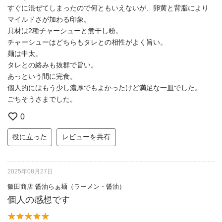
すぐに混ぜてしまったので何ともいえないが、卵黄と背脂により
マイルドさが加わる印象。
具材は2種チャーシューと煮干し粉。
チャーシューはどちらもタレとの相性がよく旨い。
麺は中太。
タレとの絡みも抜群で旨い。
あっという間に完食。
個人的にはもう少し濃厚でもよかったけど満足な一皿でした。
ごちそうさまでした。
0
役に立った
レビューを共有
2025年08月27日
飯田商店 醤油らぁ麺（ラーメン・醤油）
個人の感想です