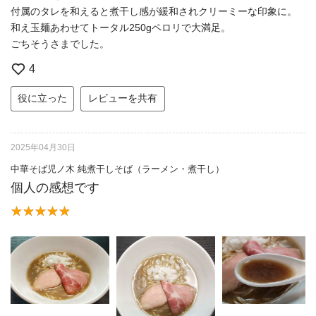
付属のタレを和えると煮干し感が緩和されクリーミーな印象に。
和え玉麺あわせてトータル250gペロリで大満足。
ごちそうさまでした。
4
役に立った
レビューを共有
2025年04月30日
中華そば児ノ木 純煮干しそば（ラーメン・煮干し）
個人の感想です