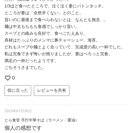
1/3ほど食べたところで、泣く泣く妻にバトンタッチ。
ところが妻は「全然辛くない」とのこと。
旨いのに最後まで食べられないとは、なんとも無念…。
麺は中太もちもち食感でしっかり旨い。
スープとの絡みも良好で、食べごたえあり。
具材はたっぷりのメンマに豚チャーシュー、海苔。
どれもスープや麺とよく合っていて、完成度の高い一杯でした。
私は完食できず悔いが残りましたが、妻はぺろっと完食。
満足の一杯だったようです。
ごちそうさまでした。
0
役に立った
レビューを共有
2025年07月30日
とら食堂 手打中華そば（ラーメン・醤油）
個人の感想です