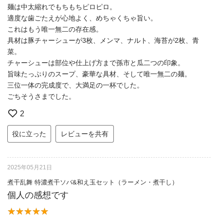
麺は中太縮れでもちもちピロピロ。
適度な歯ごたえが心地よく、めちゃくちゃ旨い。
これはもう唯一無二の存在感。
具材は豚チャーシューが3枚、メンマ、ナルト、海苔が2枚、青
菜。
チャーシューは部位や仕上げ方まで孫市と瓜二つの印象。
旨味たっぷりのスープ、豪華な具材、そして唯一無二の麺。
三位一体の完成度で、大満足の一杯でした。
ごちそうさまでした。
2
役に立った
レビューを共有
2025年05月21日
煮干乱舞 特濃煮干ソバ&和え玉セット（ラーメン・煮干し）
個人の感想です