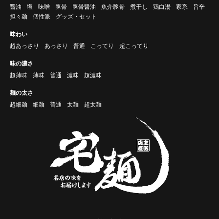
醤油
塩
味噌
豚骨
豚骨醤油
魚介豚骨
煮干し
鶏白湯
家系
旨辛
担々麺
個性派
グッズ・セット
味わい
超あっさり
あっさり
普通
こってり
超こってり
味の濃さ
超薄味
薄味
普通
濃味
超濃味
麺の太さ
超細麺
細麺
普通
太麺
超太麺