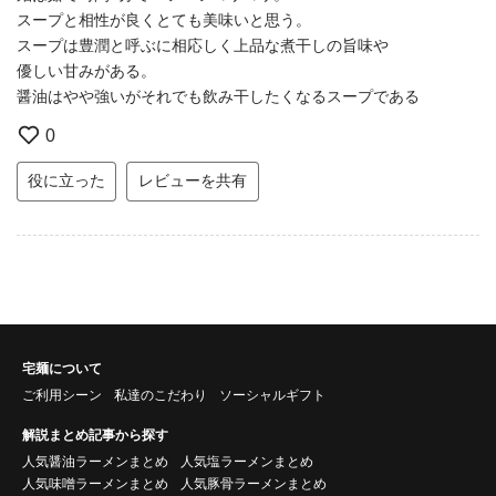
スープと相性が良くとても美味いと思う。
スープは豊潤と呼ぶに相応しく上品な煮干しの旨味や
優しい甘みがある。
醤油はやや強いがそれでも飲み干したくなるスープである
0
役に立った
レビューを共有
宅麺について
ご利用シーン
私達のこだわり
ソーシャルギフト
解説まとめ記事から探す
人気醤油ラーメンまとめ
人気塩ラーメンまとめ
人気味噌ラーメンまとめ
人気豚骨ラーメンまとめ