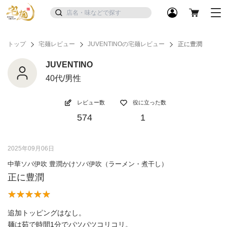
トップ
宅麺レビュー
JUVENTINOの宅麺レビュー
正に豊潤
JUVENTINO
40代/男性
レビュー数
役に立った数
574
1
2025年09月06日
中華ソバ伊吹 豊潤かけソバ伊吹（ラーメン・煮干し）
正に豊潤
追加トッピングはなし。
麺は茹で時間1分でパツパツコリコリ。