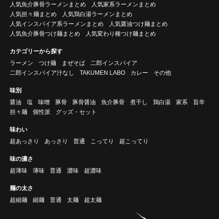
人気魚介豚骨ラーメンまとめ
人気家系ラーメンまとめ
人気担々麺まとめ
人気鶏白湯ラーメンまとめ
人気インスパイア系ラーメンまとめ
人気醤油つけ麺まとめ
人気魚介豚骨つけ麺まとめ
人気変わり種つけ麺まとめ
カテゴリーから探す
ラーメン
つけ麺
まぜそば
二郎インスパイア
二郎インスパイア汁なし
TAKUMEN LABO
カレー
その他
味別
醤油
塩
味噌
豚骨
豚骨醤油
魚介豚骨
煮干し
鶏白湯
家系
旨辛
担々麺
個性派
グッズ・セット
味わい
超あっさり
あっさり
普通
こってり
超こってり
味の濃さ
超薄味
薄味
普通
濃味
超濃味
麺の太さ
超細麺
細麺
普通
太麺
超太麺