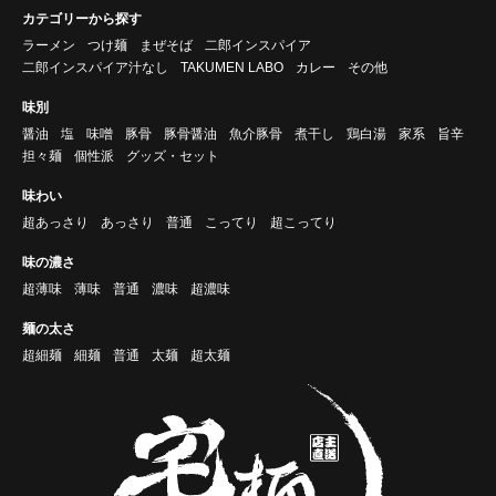
カテゴリーから探す
ラーメン
つけ麺
まぜそば
二郎インスパイア
二郎インスパイア汁なし
TAKUMEN LABO
カレー
その他
味別
醤油
塩
味噌
豚骨
豚骨醤油
魚介豚骨
煮干し
鶏白湯
家系
旨辛
担々麺
個性派
グッズ・セット
味わい
超あっさり
あっさり
普通
こってり
超こってり
味の濃さ
超薄味
薄味
普通
濃味
超濃味
麺の太さ
超細麺
細麺
普通
太麺
超太麺