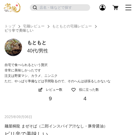
トップ
宅麺レビュー
もともとの宅麺レビュー
ピリ辛で美味しい
もともと
40代/男性
自宅で食べられるという贅沢
非常に美味しかったです
注文は野菜マシ、カラメ、ニンニク
ただ、やっぱり準備などは手間取るので、そのへんは頑張るしかないな
レビュー数
役に立った数
9
4
2025年09月06日
麺屋桐龍 まぜそば（二郎インスパイア汁なし・豚骨醤油）
ピリ辛で美味しい