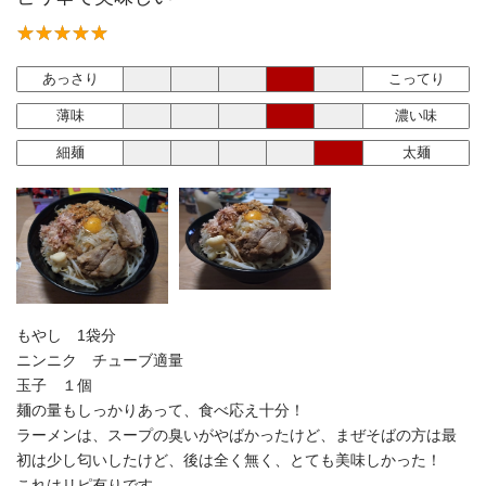
あっさり
こってり
薄味
濃い味
細麺
太麺
もやし 1袋分
ニンニク チューブ適量
玉子 １個
麺の量もしっかりあって、食べ応え十分！
ラーメンは、スープの臭いがやばかったけど、まぜそばの方は最
初は少し匂いしたけど、後は全く無く、とても美味しかった！
これはリピ有りです