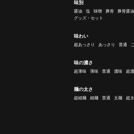
味別
醤油
塩
味噌
豚骨
豚骨醤
グッズ・セット
味わい
超あっさり
あっさり
普通
味の濃さ
超薄味
薄味
普通
濃味
超
麺の太さ
超細麺
細麺
普通
太麺
超