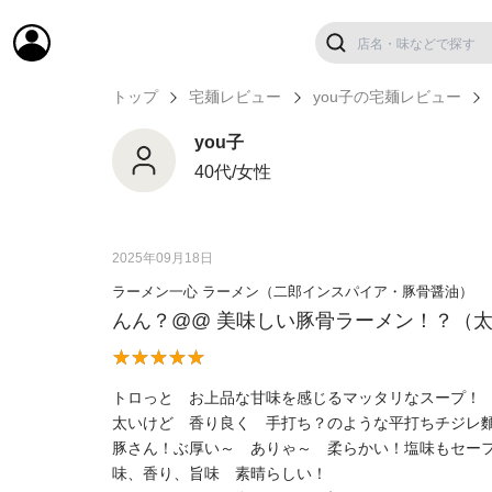
トップ
宅麺レビュー
you子の宅麺レビュー
you子
40代/女性
2025年09月18日
ラーメン一心 ラーメン（二郎インスパイア・豚骨醤油）
んん？@@ 美味しい豚骨ラーメン！？（
トロっと お上品な甘味を感じるマッタリなスープ！
太いけど 香り良く 手打ち？のような平打ちチジレ
豚さん！ぶ厚い～ ありゃ～ 柔らかい！塩味もセー
味、香り、旨味 素晴らしい！