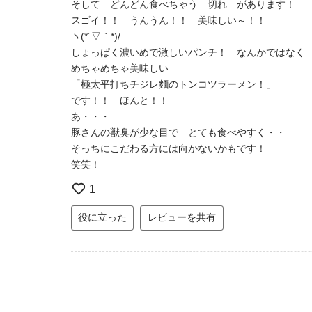
そして どんどん食べちゃう 切れ があります！
スゴイ！！ うんうん！！ 美味しい～！！
ヽ(*´▽｀*)/
しょっぱく濃いめで激しいパンチ！ なんかではなく
めちゃめちゃ美味しい
「極太平打ちチジレ麵のトンコツラーメン！」
です！！ ほんと！！
あ・・・
豚さんの獣臭が少な目で とても食べやすく・・
そっちにこだわる方には向かないかもです！
笑笑！
1
役に立った
レビューを共有