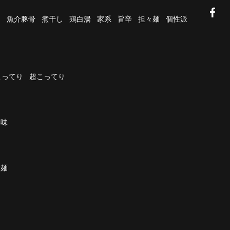
油
魚介豚骨
煮干し
鶏白湯
家系
旨辛
担々麺
個性派
こってり
超こってり
濃味
太麺