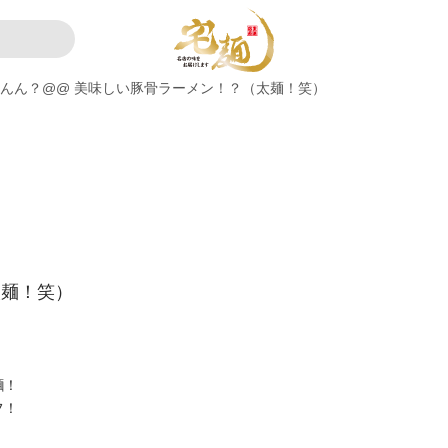
んん？@@ 美味しい豚骨ラーメン！？（太麺！笑）
太麺！笑）
麵！
フ！