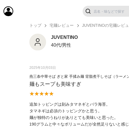
トップ
宅麺レビュー
JUVENTINOの宅麺レビ
JUVENTINO
40代/男性
2025年10月03日
燕三条中華そば ぎと家 手揉み麺 背脂煮干しそば（ラーメ
麺もスープも美味すぎ
追加トッピングは刻みタマネギとバラ海苔。
タマネギは必須のトッピングかと思う。
麺が独特のうねりがありとても美味いと思った。
190グラムと中々なボリュームだが全然足りないと感