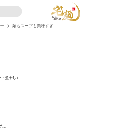
ュー
麺もスープも美味すぎ
ン・煮干し）
じた。