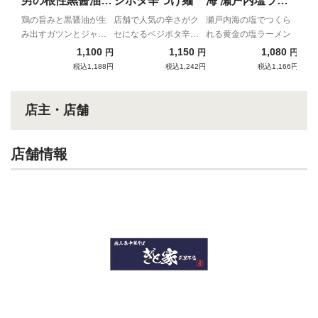
男の根性黒醤油
ジポタ辛つけ麺
海 瀬戸内塩ラー
（チャーシュー付
メン
鶏の旨みと黒醤油が生
店舗で人気の辛さがク
瀬戸内海の塩でつくら
み出すガツンとジャン
セになるベジポタ辛つ
れる黄金の塩ラーメン
き）
キーなインスパイア
け麺！
1,100
1,150
1,080
円
円
円
税込1,188円
税込1,242円
税込1,166円
店主・店舗
店舗情報