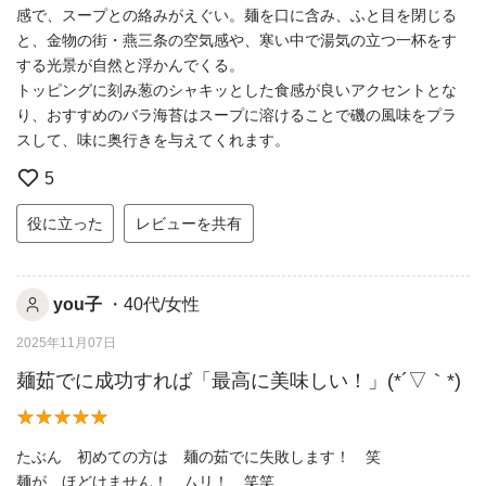
感で、スープとの絡みがえぐい。麺を口に含み、ふと目を閉じる
と、金物の街・燕三条の空気感や、寒い中で湯気の立つ一杯をす
する光景が自然と浮かんでくる。
トッピングに刻み葱のシャキッとした食感が良いアクセントとな
り、おすすめのバラ海苔はスープに溶けることで磯の風味をプラ
スして、味に奥行きを与えてくれます。
5
役に立った
レビューを共有
you子
・40代/女性
2025年11月07日
麺茹でに成功すれば「最高に美味しい！」(*´▽｀*)
たぶん 初めての方は 麺の茹でに失敗します！ 笑
麺が ほどけません！ ムリ！ 笑笑