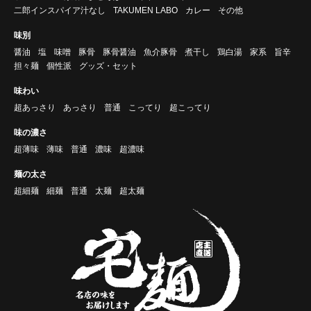
二郎インスパイア汁なし
TAKUMEN LABO
カレー
その他
味別
醤油
塩
味噌
豚骨
豚骨醤油
魚介豚骨
煮干し
鶏白湯
家系
旨辛
担々麺
個性派
グッズ・セット
味わい
超あっさり
あっさり
普通
こってり
超こってり
味の濃さ
超薄味
薄味
普通
濃味
超濃味
麺の太さ
超細麺
細麺
普通
太麺
超太麺