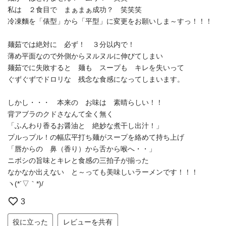
私は ２食目で まぁまぁ成功？ 笑笑笑
冷凍麵を「俵型」から「平型」に変更をお願いしま～すっ！！！
麺茹では絶対に 必ず！ ３分以内で！
薄め平面なので外側からヌルヌルに伸びてしまい
麺茹でに失敗すると 麺も スープも キレを失いって
ぐずぐずでドロリな 残念な食感になってしまいます。
しかし・・・ 本来の お味は 素晴らしい！！
背アブラのクドさなんて全く無く
「ふんわり香るお醤油と 絶妙な煮干し出汁！」
プルっプル！の幅広平打ち麺がスープを絡めて持ち上げ
「唇からの 鼻（香り）から舌から喉へ・・」
ニボシの旨味とキレと食感の三拍子が揃った
なかなか出えない と～っても美味しいラーメンです！！！
ヽ(*´▽｀*)/
3
役に立った
レビューを共有