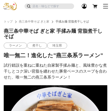
トップ
燕三条中華そば ぎと家
手揉み麺 背脂煮干しそば
燕三条中華そば ぎと家 手揉み麺 背脂煮干し
そば
ラーメン
煮干し
埼玉県
唯一無二！進化した”燕三条系ラーメン”
試行錯誤を重ねに重ねた自家製手揉み麺と、風味豊かな煮
干しとコク深い背脂を纏わせた豚骨ベースのスープを合わ
せた、唯一無二の燕三条系ラーメン！