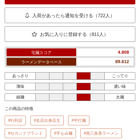
入荷があったら通知を受ける（722人）
お気に入りに登録する（811人）
4.808
宅麺スコア
89.612
ラーメンデータベース
あっさり
こってり
薄味
濃い味
細麺
太麺
この商品の特徴
#行列店
#名店出身店主
#平打麺
#セカンドブランド
#手もみ麺
#燕三条系ラーメン