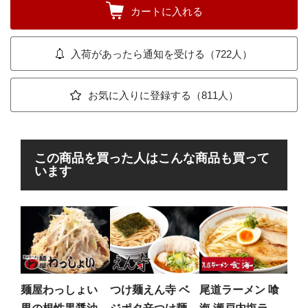
カートに入れる
入荷があったら通知を受ける（722人）
お気に入りに登録する（811人）
この商品を買った人はこんな商品も買って
います
麺
き
魚介
縮さ
麺屋わっしょい
つけ麺えん寺 ベ
尾道ラーメン 喰
ぁめ