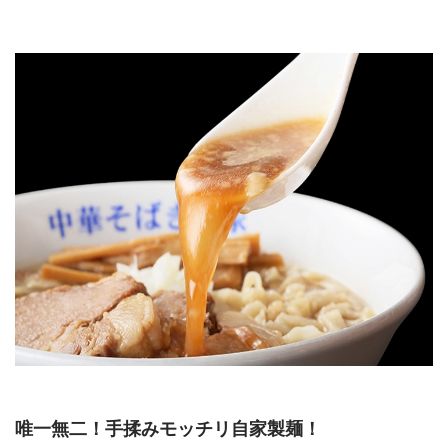
唯一無二！手揉みモッチリ自家製麺！