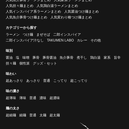
人気担々麺まとめ
人気鶏白湯ラーメンまとめ
人気インスパイア系ラーメンまとめ
人気醤油つけ麺まとめ
人気魚介豚骨つけ麺まとめ
人気変わり種つけ麺まとめ
カテゴリーから探す
ラーメン
つけ麺
まぜそば
二郎インスパイア
二郎インスパイア汁なし
TAKUMEN LABO
カレー
その他
味別
醤油
塩
味噌
豚骨
豚骨醤油
魚介豚骨
煮干し
鶏白湯
家系
旨辛
担々麺
個性派
グッズ・セット
味わい
超あっさり
あっさり
普通
こってり
超こってり
味の濃さ
超薄味
薄味
普通
濃味
超濃味
麺の太さ
超細麺
細麺
普通
太麺
超太麺