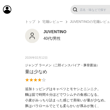
トップ
宅麺レビュー
JUVENTINOの宅麺レビ
JUVENTINO
40代/男性
2026年02月12日
ジャンプ ラーメン（二郎インスパイア・豚骨醤油）
量は少なめ
追加トッピングはキャベツとモヤシとニンニク。
麵は茹で時間６分ほどでワシムチの食感になる。
小麦がみっちり詰まった感じで美味いが量が少なめ。
豚はバラロールでとても柔らかいが厚みが無く、