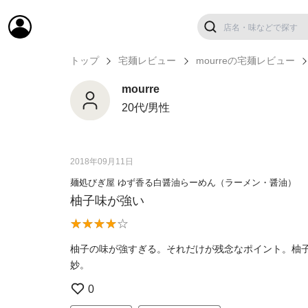
トップ
宅麺レビュー
mourreの宅麺レビュー
mourre
20代/男性
2018年09月11日
麺処びぎ屋 ゆず香る白醤油らーめん（ラーメン・醤油）
柚子味が強い
柚子の味が強すぎる。それだけが残念なポイント。柚
妙。
0