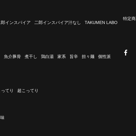
特定商
二郎インスパイア
二郎インスパイア汁なし
TAKUMEN LABO
油
魚介豚骨
煮干し
鶏白湯
家系
旨辛
担々麺
個性派
こってり
超こってり
濃味