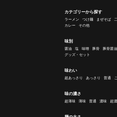
カテゴリーから探す
ラーメン
つけ麺
まぜそば
カレー
その他
味別
醤油
塩
味噌
豚骨
豚骨醤
グッズ・セット
味わい
超あっさり
あっさり
普通
味の濃さ
超薄味
薄味
普通
濃味
超
麺の太さ