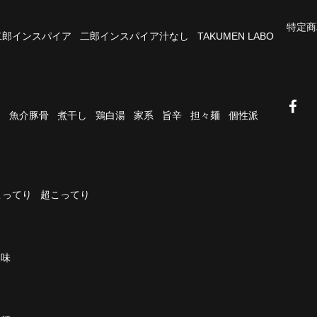
特定商
二郎インスパイア
二郎インスパイア汁なし
TAKUMEN LABO
油
魚介豚骨
煮干し
鶏白湯
家系
旨辛
担々麺
個性派
こってり
超こってり
濃味