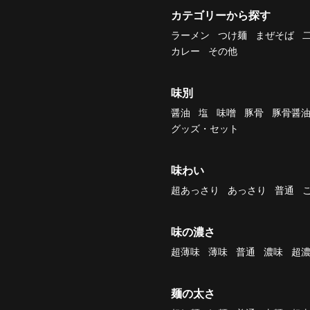
カテゴリーから探す
ラーメン
つけ麺
まぜそば
カレー
その他
味別
醤油
塩
味噌
豚骨
豚骨醤
グッズ・セット
味わい
超あっさり
あっさり
普通
味の濃さ
超薄味
薄味
普通
濃味
超
麺の太さ