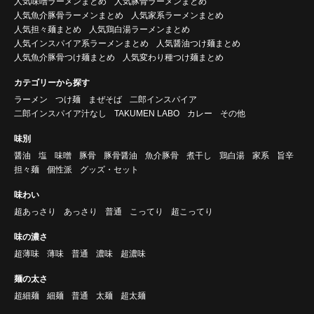
人気味噌ラーメンまとめ
人気豚骨ラーメンまとめ
人気魚介豚骨ラーメンまとめ
人気家系ラーメンまとめ
人気担々麺まとめ
人気鶏白湯ラーメンまとめ
人気インスパイア系ラーメンまとめ
人気醤油つけ麺まとめ
人気魚介豚骨つけ麺まとめ
人気変わり種つけ麺まとめ
カテゴリーから探す
ラーメン
つけ麺
まぜそば
二郎インスパイア
二郎インスパイア汁なし
TAKUMEN LABO
カレー
その他
味別
醤油
塩
味噌
豚骨
豚骨醤油
魚介豚骨
煮干し
鶏白湯
家系
旨辛
担々麺
個性派
グッズ・セット
味わい
超あっさり
あっさり
普通
こってり
超こってり
味の濃さ
超薄味
薄味
普通
濃味
超濃味
麺の太さ
超細麺
細麺
普通
太麺
超太麺