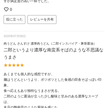
すが満足度の高い一杯でした。
0
役に立った
レビューを共有
2020年07月08日
肉うどん さんすけ 濃厚肉うどん（二郎インスパイア・豚骨醤油）
二郎というより濃厚な南蛮系そばのような不思議な
うまさ
あくまでも個人的な感想ですが、
麺はうどんというより、ポツポツとした食感の田舎そばっぽい印
象。
食べ応えもあり独特なうまさが光る。
二郎のように醤油が立った少し酸味と甘みのある濃厚なスープ
は、
名店の鴨南蛮のような風味を感じた。