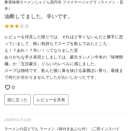
豚骨味噌ラーメンじゃぐら高円寺 ファイヤージャグラ（ラーメン・旨
辛）
油断してました。辛いです。
レビューを拝見した限りでは、それほど辛くないんだと勝手に思
っていまして、軽い気持ちでスープを飲んでみたところ…
え！？あれ！？辛い！ってなりました笑
ありがちな辛さ表現としましては、蒙古タンメン中本の「味噌卵
麺」か「五目蒙古」ぐらいのレベルに感じました。
スープは独特です。飲んだ後に鼻を抜ける薬膳ぽい香り。最後ま
で何だか分かりませんでしたがおいしかったです。
0
役に立った
レビューを共有
2020年11月13日
ラーメンの店どでん ラーメン（味付きあぶら付）（二郎インスパイ