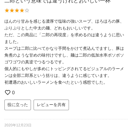
二郎という意味では違うけれどおいしい一杯
ほんのり甘みを感じる濃厚で塩味の強いスープ、ほろほろの豚、
ぷりぷりとした中太の麺、どれもおいしいです。
ただ、この商品に「二郎の再現度」を求めるのは違うように思い
ました。
スープは二郎に比べてかなり手間をかけて煮込んでますし、豚は
角煮のような甘めの味付けですし、麺は二郎の低加水率ボソボソ
ゴワゴワの真逆でつるつるです。
個人的にもやしが多めにトッピングされてるビジュアルのラーメ
ンは全部二郎系という括りは、違うように感じています。
初遭遇のおいしいラーメンを食べたという感想でした。
0
役に立った
レビューを共有
2020年12月23日