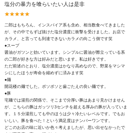
塩分の暴力を喰らいたい人は是非
二郎はもちろん、インスパイア系も含め、相当数食べてきました
が、その中でもずば抜けた塩分濃度に衝撃を受けました。お店で
カラメ、と言っても到達できないカラメの向こう側です笑
●スープ
醤油がガツンと効いています。シンプルに醤油が際立っている系
の二郎が好きな方は好みだと思います。私は好きです。
ただ前述のとおり、塩分濃度はかなり高めなので、野菜をマシマ
シにしたほうが寿命を縮めずに済みます笑
●麺
開花楼の麺でした。ポソポソと歯ごたえの良い麺です。
●豚
宅麺では湯煎の関係で、そこまで分厚い豚はあまり見かけません
が、こちらの豚はガッツリ3センチを超える厚みの豚が入っていま
す。１５分湯煎しても中のほうは少々冷たいレベルです。でもお
いしい。豚を食べた！という満足度はナンバーワンです。
どこのお店の味に近いか色々考えましたが、思い出せなかったで