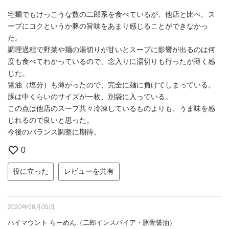
宅麺でもけっこうな数の二郎系を食べているが、他店と比べ、ス
ープにコクというか豚の旨味をあまり感じることができなかっ
た。
調理過程で野菜や麺の湯切りが甘いとスープに影響が出るのは何
度も食べてわかっているので、念入りに湯切りも行ったが薄く感
じた。
醤油（塩分）も薄かったので、完全に麺に負けてしまっている。
豚は中くらいのサイズが一枚、別袋に入っている。
この点は他店のスープ共々冷凍しているものよりも、うま味を感
じれるので良いと思った。
今後のバランス調整に期待。
0
役に立った
レビューを共有
2020年08月05日
ハイマウント らーめん（二郎インスパイア・豚骨醤油）