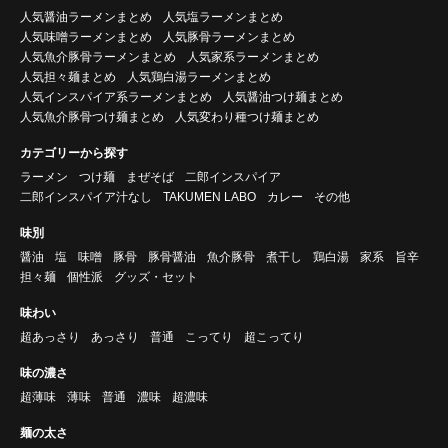
人気醤油ラーメンまとめ
人気塩ラーメンまとめ
人気味噌ラーメンまとめ
人気豚骨ラーメンまとめ
人気魚介豚骨ラーメンまとめ
人気家系ラーメンまとめ
人気担々麺まとめ
人気鶏白湯ラーメンまとめ
人気インスパイア系ラーメンまとめ
人気醤油つけ麺まとめ
人気魚介豚骨つけ麺まとめ
人気変わり種つけ麺まとめ
カテゴリーから探す
ラーメン
つけ麺
まぜそば
二郎インスパイア
二郎インスパイア汁なし
TAKUMEN LABO
カレー
その他
味別
醤油
塩
味噌
豚骨
豚骨醤油
魚介豚骨
煮干し
鶏白湯
家系
旨辛
担々麺
個性派
グッズ・セット
味わい
超あっさり
あっさり
普通
こってり
超こってり
味の濃さ
超薄味
薄味
普通
濃味
超濃味
麺の太さ