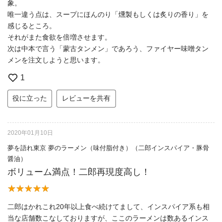
象。
唯一違う点は、スープにほんのり「燻製もしくは炙りの香り」を
感じるところ。
それがまた食欲を倍増させます。
次は中本で言う「蒙古タンメン」であろう、ファイヤー味噌タン
メンを注文しようと思います。
1
役に立った
レビューを共有
2020年01月10日
夢を語れ東京 夢のラーメン（味付脂付き）（二郎インスパイア・豚骨
醤油）
ボリューム満点！二郎再現度高し！
二郎はかれこれ20年以上食べ続けてまして、インスパイア系も相
当な店舗数こなしておりますが、ここのラーメンは数あるインス