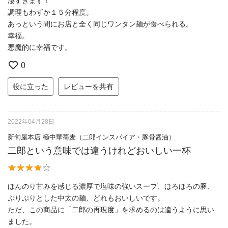
凄すぎます！
調理もわずか１５分程度。
あっという間にお店と全く同じワンタン麺が食べられる。
幸福。
悪魔的に幸福です。
0
役に立った
レビューを共有
2022年04月28日
新旬屋本店 極中華蕎麦（二郎インスパイア・豚骨醤油）
二郎という意味では違うけれどおいしい一杯
ほんのり甘みを感じる濃厚で塩味の強いスープ、ほろほろの豚、
ぷりぷりとした中太の麺、どれもおいしいです。
ただ、この商品に「二郎の再現度」を求めるのは違うように思い
ました。