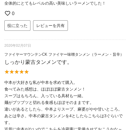
全体的にとてもレベルの高い美味しいラーメンでした！
0
役に立った
レビューを共有
2020年02月07日
ファイヤーマウンテンCK ファイヤー味噌タンメン（ラーメン・旨辛）
しっかり蒙古タンメンです。
中本が大好きな私が中本を求めて購入。
食べてみた感想は、ほぼほぼ蒙古タンメン！
スープはもちろん、入っている具材も一緒。
麺がプツプツと切れる食感もほぼそのままです。
違いがあるとしたら、中本よりスープ、麻婆がやや甘いところ。
あとは辛さ。中本の蒙古タンメンを4としたらこちらは3ぐらいで
す。
近所に中本がないのでこちらを冷蔵庫に常備させておこうかな～