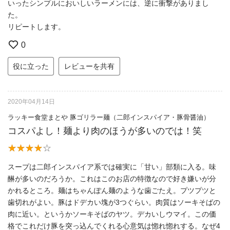
いったシンプルにおいしいラーメンには、逆に衝撃がありまし
た。
リピートします。
0
役に立った
レビューを共有
2020年04月14日
ラッキー食堂まとや 豚ゴリラー麺（二郎インスパイア・豚骨醤油）
コスパよし！麺より肉のほうが多いのでは！笑
スープは二郎インスパイア系では確実に「甘い」部類に入る。味
醂が多いのだろうか。これはこのお店の特徴なので好き嫌いが分
かれるところ。麺はちゃんぽん麺のような歯ごたえ。プツプツと
歯切れがよい。豚はドデカい塊が3つぐらい。肉質はソーキそばの
肉に近い。というかソーキそばのヤツ。デカいしウマイ。この価
格でこれだけ豚を突っ込んでくれる心意気は惚れ惚れする。なぜ4