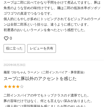
スープは二郎に比べてかなり手間をかけて煮込んでますし、豚は
角煮のような甘めの味付けですし、麺は二郎の低加水率ボソボソ
ゴワゴワの真逆でつるつるです。
個人的にもやしが多めにトッピングされてるビジュアルのラーメ
ンは全部二郎系という括りは、違うように感じています。
初遭遇のおいしいラーメンを食べたという感想でした。
0
役に立った
レビューを共有
2020年06月28日
麺屋 づかちゃん ラーメン（二郎インスパイア・豚骨醤油）
スープに豚以外のアクセントを感じた
二郎インスパイアの中でもトップクラスのド濃厚でした。
豚の旨味だけではなく、何とも言えない深みがありました。
（個人的には甲殻類風味を感じましたが気のせいかも）