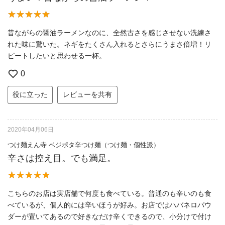
昔ながらの醤油ラーメンなのに、全然古さを感じさせない洗練さ
れた味に驚いた。ネギをたくさん入れるとさらにうまさ倍増！リ
ピートしたいと思わせる一杯。
0
役に立った
レビューを共有
2020年04月06日
つけ麺えん寺 ベジポタ辛つけ麺（つけ麺・個性派）
辛さは控え目。でも満足。
こちらのお店は実店舗で何度も食べている。普通のも辛いのも食
べているが、個人的には辛いほうが好み。お店ではハバネロパウ
ダーが置いてあるので好きなだけ辛くできるので、小分けで付け