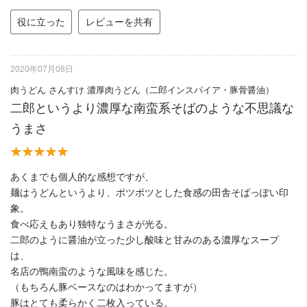
役に立った
レビューを共有
2020年07月08日
肉うどん さんすけ 濃厚肉うどん（二郎インスパイア・豚骨醤油）
二郎というより濃厚な南蛮系そばのような不思議な
うまさ
あくまでも個人的な感想ですが、
麺はうどんというより、ポツポツとした食感の田舎そばっぽい印
象。
食べ応えもあり独特なうまさが光る。
二郎のように醤油が立った少し酸味と甘みのある濃厚なスープ
は、
名店の鴨南蛮のような風味を感じた。
（もちろん豚ベースなのはわかってますが）
豚はとても柔らかく二枚入っている。