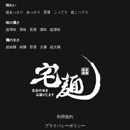
味わい
超あっさり
あっさり
普通
こってり
超こってり
味の濃さ
超薄味
薄味
普通
濃味
超濃味
麺の太さ
超細麺
細麺
普通
太麺
超太麺
利用規約
プライバシーポリシー