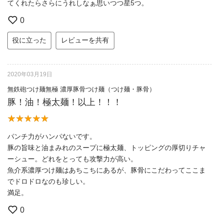
てくれたらさらにうれしなぁ思いつつ星5つ。
0
役に立った
レビューを共有
2020年03月19日
無鉄砲つけ麺無極 濃厚豚骨つけ麺（つけ麺・豚骨）
豚！油！極太麺！以上！！！
パンチ力がハンパないです。
豚の旨味と油まみれのスープに極太麺、トッピングの厚切りチャ
ーシュー。どれをとっても攻撃力が高い。
魚介系濃厚つけ麺はあちこちにあるが、豚骨にこだわってここま
でドロドロなのも珍しい。
満足。
0