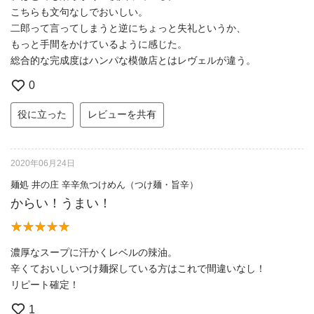
こちらも文句なしでおいしい。
二郎って言ってしまうと逆にちょっと失礼というか、
もっと手間をかけているように感じた。
総合的な完成度はハンパな模倣店とはレヴェルが違う。
0
役に立った
レビューを共有
2020年06月24日
麺処 井の庄 辛辛魚つけめん（つけ麺・旨辛）
からい！うまい！
濃厚なスープに汗かくレベルの辣油。
辛くておいしいつけ麺探している方はこれで間違いなし！
リピート確定！
1