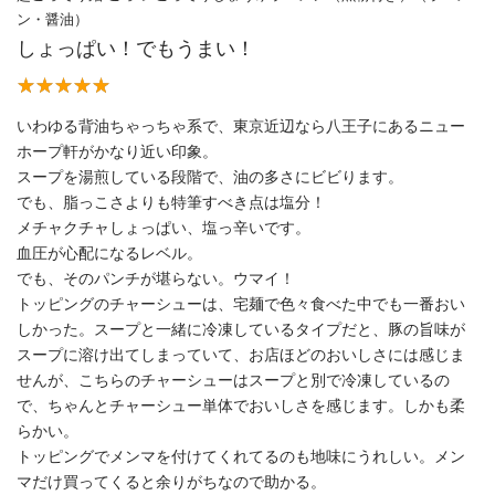
ン・醤油）
しょっぱい！でもうまい！
いわゆる背油ちゃっちゃ系で、東京近辺なら八王子にあるニュー
ホープ軒がかなり近い印象。
スープを湯煎している段階で、油の多さにビビります。
でも、脂っこさよりも特筆すべき点は塩分！
メチャクチャしょっぱい、塩っ辛いです。
血圧が心配になるレベル。
でも、そのパンチが堪らない。ウマイ！
トッピングのチャーシューは、宅麺で色々食べた中でも一番おい
しかった。スープと一緒に冷凍しているタイプだと、豚の旨味が
スープに溶け出てしまっていて、お店ほどのおいしさには感じま
せんが、こちらのチャーシューはスープと別で冷凍しているの
で、ちゃんとチャーシュー単体でおいしさを感じます。しかも柔
らかい。
トッピングでメンマを付けてくれてるのも地味にうれしい。メン
マだけ買ってくると余りがちなので助かる。