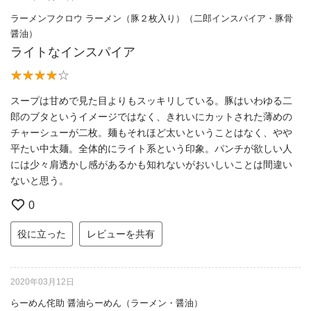
ラーメンフクロウ ラーメン（豚２枚入り）（二郎インスパイア・豚骨
醤油）
ライトなインスパイア
スープは甘めで見た目よりもスッキリしている。豚はいわゆる二
郎のブタというイメージではなく、きれいにカットされた薄めの
チャーシューが二枚。麺もそれほど太いということはなく、やや
平たい中太麺。全体的にライト系という印象。パンチが欲しい人
には少々肩透かし感があるかも知れないがおいしいことは間違い
ないと思う。
0
役に立った
レビューを共有
2020年03月12日
らーめん侘助 醤油らーめん（ラーメン・醤油）