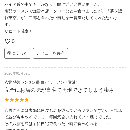
パイア系の中でも、かなり二郎に近いと思いました。
宅配ラーメンでは雷本店、タローなどを食べましたが、「夢を語
れ東京」が、二郎を食べたい衝動を一番満たしてくれた思いま
す。
リピート確定！
0
役に立った
レビューを共有
2020年01月09日
八雲 特製ワンタン麺(白)（ラーメン・醤油）
完全にお店の味が自宅で再現できてしまう凄さ
八雲さんには実際に何度も足を運んでいるファンですが、人気店
で並びもキツイですし、毎回気合い入れていく感じでした。
その八雲を並ばずに自宅で食べたい時に食べられる・・・