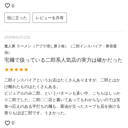
0
役に立った
レビューを共有
2020年03月12日
魔人豚 ラーメン（アブラ増し豚２枚）（二郎インスパイア・豚骨醤
油）
宅麺で扱っている二郎系人気店の実力は確かだった
二郎インスパイアというお店はたくさんありますが、二郎とはか
け離れたものはたくさんある。
ビジュアルのみ二郎、というパターンも多い中、こちらはしっか
り二郎でした。二郎〇〇店と書いてあってもわからないのでは笑
食べ応えのある平打ちの麺も、醤油が立ったスープも花を抜ける
香りもほぼ二郎です。うまかった。
0