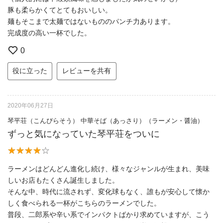
豚も柔らかくてとてもおいしい。
麺もそこまで太麺ではないもののパンチ力あります。
完成度の高い一杯でした。
0
役に立った
レビューを共有
2020年06月27日
琴平荘（こんぴらそう） 中華そば（あっさり）（ラーメン・醤油）
ずっと気になっていた琴平荘をついに
ラーメンはどんどん進化し続け、様々なジャンルが生まれ、美味
しいお店もたくさん誕生しました。
そんな中、時代に流されず、変化球もなく、誰もが安心して懐か
しく食べられる一杯がこちらのラーメンでした。
普段、二郎系や辛い系でインパクトばかり求めていますが、こう