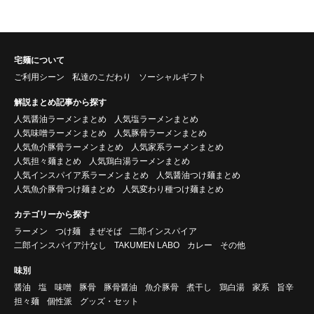
宅麺について
ご利用シーン
私達のこだわり
ソーシャルギフト
解説まとめ記事から探す
人気醤油ラーメンまとめ
人気塩ラーメンまとめ
人気味噌ラーメンまとめ
人気豚骨ラーメンまとめ
人気魚介豚骨ラーメンまとめ
人気家系ラーメンまとめ
人気担々麺まとめ
人気鶏白湯ラーメンまとめ
人気インスパイア系ラーメンまとめ
人気醤油つけ麺まとめ
人気魚介豚骨つけ麺まとめ
人気変わり種つけ麺まとめ
カテゴリーから探す
ラーメン
つけ麺
まぜそば
二郎インスパイア
二郎インスパイア汁なし
TAKUMEN LABO
カレー
その他
味別
醤油
塩
味噌
豚骨
豚骨醤油
魚介豚骨
煮干し
鶏白湯
家系
旨辛
担々麺
個性派
グッズ・セット