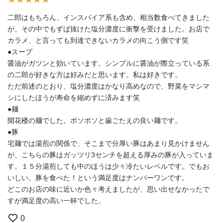
二郎はもちろん、インスパイア系も含め、相当数食べてきました
が、その中でもずば抜けた塩分濃度に衝撃を受けました。お店で
カラメ、と言っても到達できないカラメの向こう側です笑
●スープ
醤油がガツンと効いています。シンプルに醤油が際立っている系
の二郎が好きな方は好みだと思います。私は好きです。
ただ前述のとおり、塩分濃度はかなり高めなので、野菜をマシマ
シにしたほうが寿命を縮めずに済みます笑
●麺
開花楼の麺でした。ポソポソと歯ごたえの良い麺です。
●豚
宅麺では湯煎の関係で、そこまで分厚い豚はあまり見かけません
が、こちらの豚はガッツリ3センチを超える厚みの豚が入っていま
す。１５分湯煎しても中のほうは少々冷たいレベルです。でもお
いしい。豚を食べた！という満足度はナンバーワンです。
どこのお店の味に近いか色々考えましたが、思い出せなかったで
すが満足度の高い一杯でした。
0