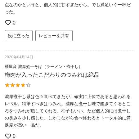
点なのかというと、個人的に甘すぎたから。でも満足いく一杯だ
った。
0
役に立った
レビューを共有
2020年04月14日
麺屋音 濃厚煮干そば（ラーメン・煮干し）
梅肉が入ったこだわりのつみれは絶品
濃厚煮干し系は色々食べてきたが、確実に上位であると思われる
レベル。特筆すべきはつみれ。濃厚な煮干し味で飽きてくるとこ
ろをつみれが癒してくれる。柚子もいい。ただ個人的には煮干し
の臭みを少し感じた。しかしながら食べ終わるとトータル的に満
足度が高い一品だ。
0