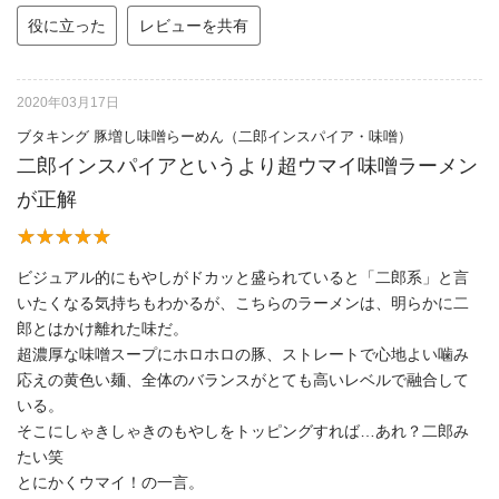
役に立った
レビューを共有
2020年03月17日
ブタキング 豚増し味噌らーめん（二郎インスパイア・味噌）
二郎インスパイアというより超ウマイ味噌ラーメン
が正解
ビジュアル的にもやしがドカッと盛られていると「二郎系」と言
いたくなる気持ちもわかるが、こちらのラーメンは、明らかに二
郎とはかけ離れた味だ。
超濃厚な味噌スープにホロホロの豚、ストレートで心地よい噛み
応えの黄色い麺、全体のバランスがとても高いレベルで融合して
いる。
そこにしゃきしゃきのもやしをトッピングすれば…あれ？二郎み
たい笑
とにかくウマイ！の一言。