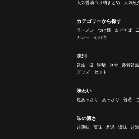
人気醤油つけ麺まとめ
人気魚
カテゴリーから探す
ラーメン
つけ麺
まぜそば
カレー
その他
味別
醤油
塩
味噌
豚骨
豚骨醤
グッズ・セット
味わい
超あっさり
あっさり
普通
味の濃さ
超薄味
薄味
普通
濃味
超