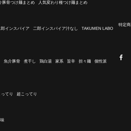
介豚骨つけ麺まとめ
人気変わり種つけ麺まとめ
特定商
二郎インスパイア
二郎インスパイア汁なし
TAKUMEN LABO
油
魚介豚骨
煮干し
鶏白湯
家系
旨辛
担々麺
個性派
こってり
超こってり
濃味