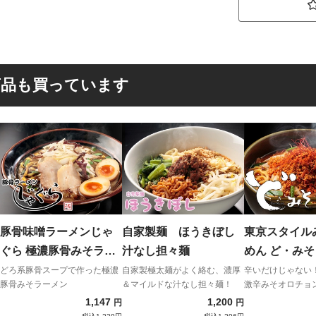
商品も買っています
豚骨味噌ラーメンじゃ
自家製麺 ほうきぼし
東京スタイル
ぐら 極濃豚骨みそラー
汁なし担々麺
めん ど・みそ
メン
チョンらーめ
どろ系豚骨スープで作った極濃
自家製極太麺がよく絡む、濃厚
辛いだけじゃない
豚骨みそラーメン
＆マイルドな汁なし担々麺！
激辛みそオロチョ
1,147
1,200
円
円