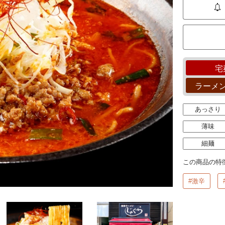
宅
ラーメ
あっさり
薄味
細麺
この商品の特
#激辛