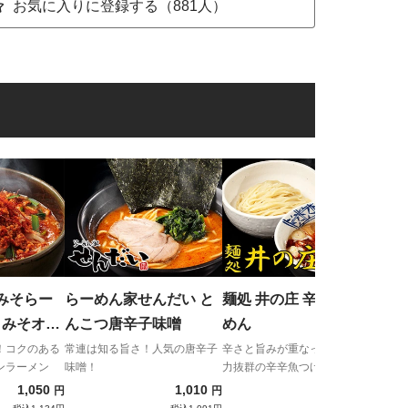
お気に入りに登録する（881人）
麺処
め
誰も
旨さ
みそらー
らーめん家せんだい と
麺処 井の庄 辛辛魚つけ
 みそオロ
んこつ唐辛子味噌
めん
ん
！コクのある
常連は知る旨さ！人気の唐辛子
辛さと旨みが重なった、パンチ
ンラーメン
味噌！
力抜群の辛辛魚つけめん
1,050
1,010
1,350
円
円
円