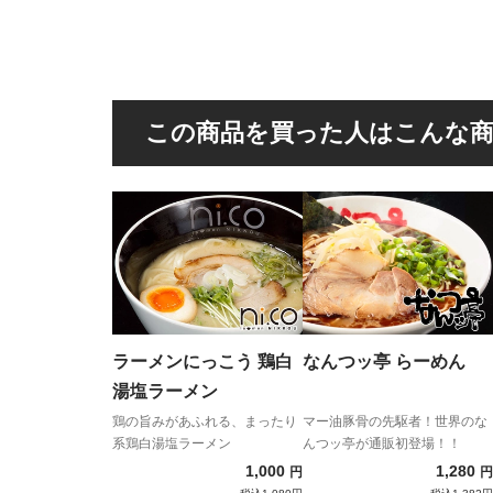
この商品を買った人はこんな
ラーメンにっこう 鶏白
なんつッ亭 らーめん
湯塩ラーメン
鶏の旨みがあふれる、まったり
マー油豚骨の先駆者！世界のな
系鶏白湯塩ラーメン
んつッ亭が通販初登場！！
1,000
1,280
円
円