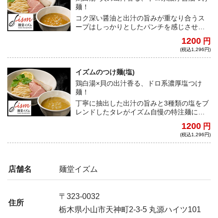
麺！
コク深い醤油と出汁の旨みが重なり合うス
ープはしっかりとしたパンチを感じさせ
る。イズム自慢の特注麺に絶品スープが絡
1200
円
み合う老若男女に愛される絶品つけ麺だ！
(税込1,296円)
イズムのつけ麺(塩)
鶏白湯×貝の出汁香る、ドロ系濃厚塩つけ
麺！
丁寧に抽出した出汁の旨みと3種類の塩をブ
レンドしたタレがイズム自慢の特注麺に絡
み合う。しっかりとしたパンチを楽しめ
1200
円
る、老若男女に愛される絶品つけ麺だ！
(税込1,296円)
店舗名
麺堂イズム
〒323-0032
住所
栃木県小山市天神町2-3-5 丸源ハイツ101