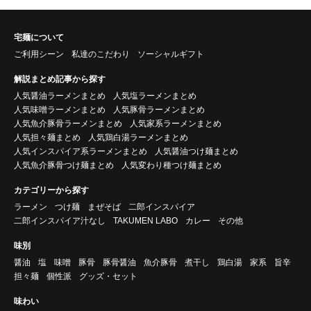
宅麺について
ご利用シーン
私達のこだわり
ソーシャルギフト
解説まとめ記事から探す
人気醤油ラーメンまとめ
人気塩ラーメンまとめ
人気味噌ラーメンまとめ
人気豚骨ラーメンまとめ
人気魚介豚骨ラーメンまとめ
人気家系ラーメンまとめ
人気担々麺まとめ
人気鶏白湯ラーメンまとめ
人気インスパイア系ラーメンまとめ
人気醤油つけ麺まとめ
人気魚介豚骨つけ麺まとめ
人気変わり種つけ麺まとめ
カテゴリーから探す
ラーメン
つけ麺
まぜそば
二郎インスパイア
二郎インスパイア汁なし
TAKUMEN LABO
カレー
その他
味別
醤油
塩
味噌
豚骨
豚骨醤油
魚介豚骨
煮干し
鶏白湯
家系
旨辛
担々麺
個性派
グッズ・セット
味わい