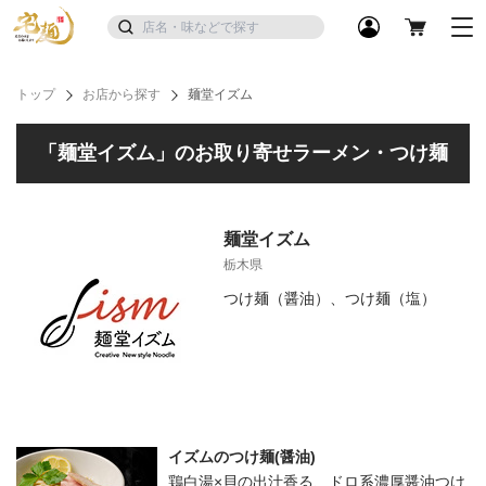
トップ
お店から探す
麺堂イズム
「麺堂イズム」のお取り寄せラーメン・つけ麺
麺堂イズム
栃木県
つけ麺（醤油）、つけ麺（塩）
イズムのつけ麺(醤油)
鶏白湯×貝の出汁香る、ドロ系濃厚醤油つけ