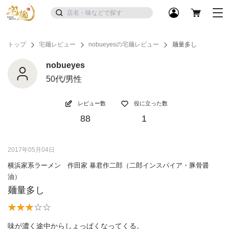
トップ
宅麺レビュー
nobueyesの宅麺レビュー
麺量多し
nobueyes
50代/男性
レビュー数
役に立った数
88
1
2017年05月04日
横浜家系ラーメン 作田家 暴君作二郎（二郎インスパイア・豚骨醤
油）
麺量多し
味が濃く途中からしょっぱくなってくる。