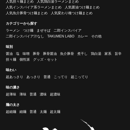
人気担々麺まとめ
人気鶏白湯ラーメンまとめ
人気インスパイア系ラーメンまとめ
人気醤油つけ麺まとめ
人気魚介豚骨つけ麺まとめ
人気変わり種つけ麺まとめ
カテゴリーから探す
ラーメン
つけ麺
まぜそば
二郎インスパイア
二郎インスパイア汁なし
TAKUMEN LABO
カレー
その他
味別
醤油
塩
味噌
豚骨
豚骨醤油
魚介豚骨
煮干し
鶏白湯
家系
旨辛
担々麺
個性派
グッズ・セット
味わい
超あっさり
あっさり
普通
こってり
超こってり
味の濃さ
超薄味
薄味
普通
濃味
超濃味
麺の太さ
超細麺
細麺
普通
太麺
超太麺