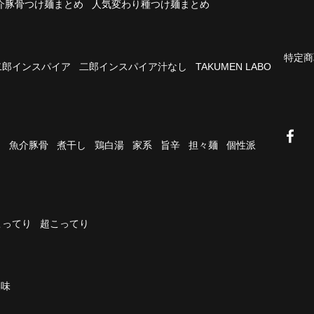
介豚骨つけ麺まとめ
人気変わり種つけ麺まとめ
特定商
二郎インスパイア
二郎インスパイア汁なし
TAKUMEN LABO
油
魚介豚骨
煮干し
鶏白湯
家系
旨辛
担々麺
個性派
こってり
超こってり
濃味