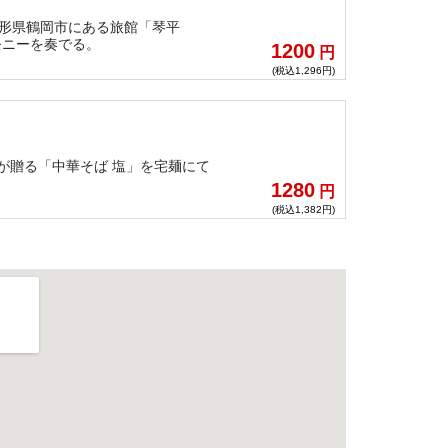
山形県鶴岡市にある旅館「琴平
モニーを奏でる。
1200
円
(税込1,296円)
が贈る「中華そば 塩」を宅麺にて
1280
円
(税込1,382円)