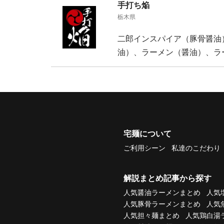
手打ち焔
栃木県
二郎インスパイア（豚骨醤油
油）、ラーメン（醤油）、ラ
宅麺について
ご利用シーン
私達のこだわり
解説まとめ記事から探す
人気醤油ラーメンまとめ
人気
人気豚骨ラーメンまとめ
人気
人気担々麺まとめ
人気鶏白湯