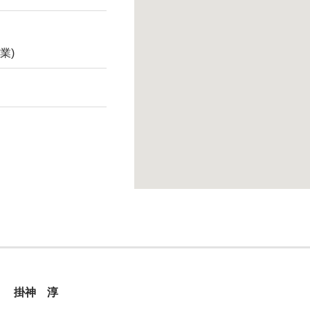
業)
掛神 淳