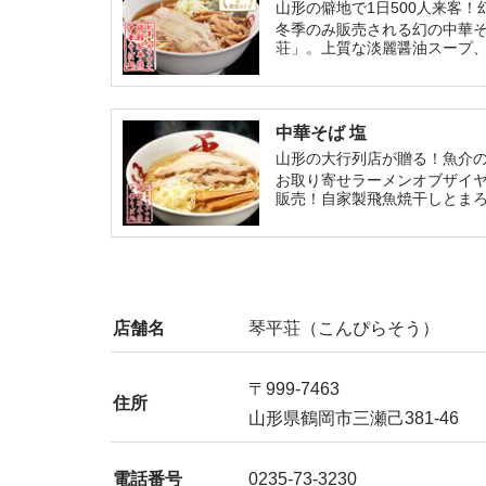
山形の僻地で1日500人来客！
冬季のみ販売される幻の中華そ
荘」。上質な淡麗醤油スープ
中華そば 塩
山形の大行列店が贈る！魚介
お取り寄せラーメンオブザイヤ
販売！自家製飛魚焼干しとま
店舗名
琴平荘（こんぴらそう）
〒999-7463
住所
山形県鶴岡市三瀬己381-46
電話番号
0235-73-3230