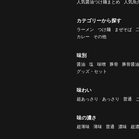
人気醤油つけ麺まとめ
人気魚
カテゴリーから探す
ラーメン
つけ麺
まぜそば
カレー
その他
味別
醤油
塩
味噌
豚骨
豚骨醤
グッズ・セット
味わい
超あっさり
あっさり
普通
味の濃さ
超薄味
薄味
普通
濃味
超