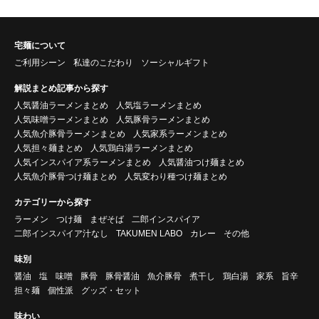
宅麺について
ご利用シーン
私達のこだわり
ソーシャルギフト
解説まとめ記事から探す
人気醤油ラーメンまとめ
人気塩ラーメンまとめ
人気味噌ラーメンまとめ
人気豚骨ラーメンまとめ
人気魚介豚骨ラーメンまとめ
人気家系ラーメンまとめ
人気担々麺まとめ
人気鶏白湯ラーメンまとめ
人気インスパイア系ラーメンまとめ
人気醤油つけ麺まとめ
人気魚介豚骨つけ麺まとめ
人気変わり種つけ麺まとめ
カテゴリーから探す
ラーメン
つけ麺
まぜそば
二郎インスパイア
二郎インスパイア汁なし
TAKUMEN LABO
カレー
その他
味別
醤油
塩
味噌
豚骨
豚骨醤油
魚介豚骨
煮干し
鶏白湯
家系
旨辛
担々麺
個性派
グッズ・セット
味わい