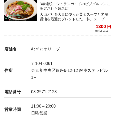
3年連続ミシュランガイドのビブグルマンに
認定された超名店
大山どりを大量に使った黄金スープと老舗
醤油を最適にブレンドした一杯。スープの
コクと醤油のキレに加わる鶏油の香りが、
1300
円
コシのある細麺に絡みつき、啜る度に至極
(税込1,404円)
のひと時を感じる。
店舗名
むぎとオリーブ
〒104-0061
住所
東京都中央区銀座6-12-12 銀座ステラビル
1F
電話番号
03-3571-2123
11:00～20:00
営業時間
日曜営業