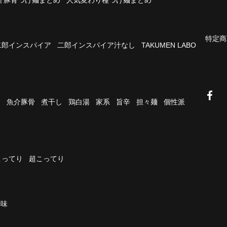
特定商
二郎インスパイア
二郎インスパイア汁なし
TAKUMEN LABO
油
魚介豚骨
煮干し
鶏白湯
家系
旨辛
担々麺
個性派
こってり
超こってり
濃味