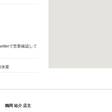
tterで営業確認して
日休業
鶴岡 祐介 店主