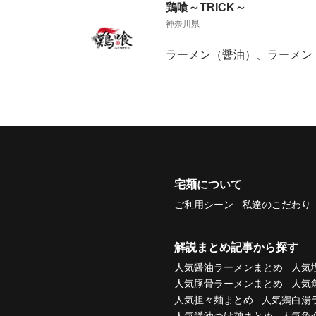
鶏喰～TRICK～
神奈川県
ラーメン（醤油）、ラーメン
宅麺について
ご利用シーン
私達のこだわり
解説まとめ記事から探す
人気醤油ラーメンまとめ
人気
人気豚骨ラーメンまとめ
人気
人気担々麺まとめ
人気鶏白湯
人気醤油つけ麺まとめ
人気魚