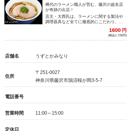
稀代のラーメン職人が営む、藤沢の超名店
が奇跡の出店！
店主・大西氏は、ラーメンに関する製法や
調理器具など全てに徹底的にこだわり、そ
れらが見事に調和することで究極の一杯を
1600
円
生み出している。随所に輝く想いをぜひ体
(税込1,728円)
感してほしい。
店舗名
うずとかみなり
〒251-0027
住所
神奈川県藤沢市鵠沼桜が岡3-5-7
電話番号
営業時間
11:00～15:00
定休日