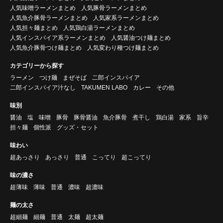
人気味噌ラーメンまとめ
人気豚骨ラーメンまとめ
人気魚介豚骨ラーメンまとめ
人気家系ラーメンまとめ
人気担々麺まとめ
人気鶏白湯ラーメンまとめ
人気インスパイア系ラーメンまとめ
人気醤油つけ麺まとめ
人気魚介豚骨つけ麺まとめ
人気変わり種つけ麺まとめ
カテゴリーから探す
ラーメン
つけ麺
まぜそば
二郎インスパイア
二郎インスパイア汁なし
TAKUMEN LABO
カレー
その他
味別
醤油
塩
味噌
豚骨
豚骨醤油
魚介豚骨
煮干し
鶏白湯
家系
旨辛
担々麺
個性派
グッズ・セット
味わい
超あっさり
あっさり
普通
こってり
超こってり
味の濃さ
超薄味
薄味
普通
濃味
超濃味
麺の太さ
超細麺
細麺
普通
太麺
超太麺