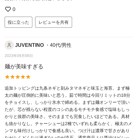
0
役に立った
レビューを共有
JUVENTINO
・40代/男性
2023年09月08日
麺が美味すぎる
追加トッピングは九条ネギと刻みタマネギと味玉と海苔。まず極
太の麺が圧倒的に美味いと思う。茹で時間は今回リミットの18分
をチョイスし、しっかり氷水で締める。まずは麺オンリーで頂い
たが、芯が残らない程度のコシのあるモチモチ食感で塩味もしっ
かりと抜群の美味さ。そのままでも完食したいほどである。具材
も抜かりなし。チャーシューは2種でいずれも柔らかく、極太のメ
ンマも味付けしっかりで食感も良い。つけ汁は濃厚で甘さがあり
ながらくどくなり過ぎないのが流石。通常商品より醤油はビシッ