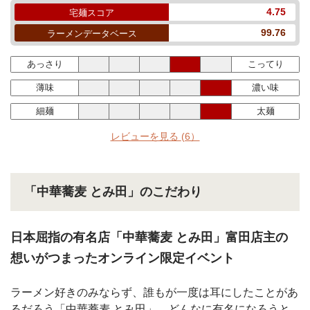
4.75
宅麺スコア
99.76
ラーメンデータベース
あっさり
こってり
薄味
濃い味
細麺
太麺
レビューを見る
(6）
「中華蕎麦 とみ田」のこだわり
日本屈指の有名店「中華蕎麦 とみ田」富田店主の
想いがつまったオンライン限定イベント
ラーメン好きのみならず、誰もが一度は耳にしたことがあ
るだろう「中華蕎麦 とみ田」。どんなに有名になろうと