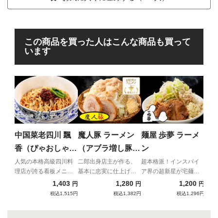
この商品を買った人はこんな商品も買って
います
烈
房 
け
優し
り煮
中国菜老四川 飄
魔人豚 ラーメン
麺屋 歩夢 ラーメ
る絶
香（ぴゃおしゃ
（アブラ増し豚２
ン
ん） 正宗担担麺
枚）
人気の本格高級四川料
二郎出身店主が作る、
超本格派！インスパイ
理店が誇る看板メニュ
基本に忠実に仕上げら
ア界の超新星が宅麺に
（成都タンタン
ー
れたインスパイア
登場！
1,403
1,280
1,200
円
円
円
麺）
税込1,515円
税込1,382円
税込1,296円