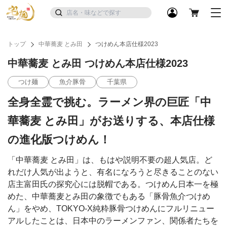
トップ
中華蕎麦 とみ田
つけめん本店仕様2023
中華蕎麦 とみ田 つけめん本店仕様2023
つけ麺
魚介豚骨
千葉県
全身全霊で挑む。ラーメン界の巨匠「中
華蕎麦 とみ田」がお送りする、本店仕様
の進化版つけめん！
「中華蕎麦 とみ田」は、もはや説明不要の超人気店。ど
れだけ人気が出ようと、有名になろうと尽きることのない
店主富田氏の探究心には脱帽である。つけめん日本一を極
めた、中華蕎麦とみ田の象徴でもある「豚骨魚介つけめ
ん」をやめ、TOKYO-X純粋豚骨つけめんにフルリニュー
アルしたことは、日本中のラーメンファン、関係者たちを