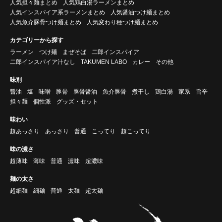
人気担々麺まとめ
人気鶏白湯ラーメンまとめ
人気インスパイア系ラーメンまとめ
人気醤油つけ麺まとめ
人気魚介豚骨つけ麺まとめ
人気変わり種つけ麺まとめ
カテゴリーから探す
ラーメン
つけ麺
まぜそば
二郎インスパイア
二郎インスパイア汁なし
TAKUMEN LABO
カレー
その他
味別
醤油
塩
味噌
豚骨
豚骨醤油
魚介豚骨
煮干し
鶏白湯
家系
旨辛
担々麺
個性派
グッズ・セット
味わい
超あっさり
あっさり
普通
こってり
超こってり
味の濃さ
超薄味
薄味
普通
濃味
超濃味
麺の太さ
超細麺
細麺
普通
太麺
超太麺