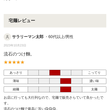
宅麺レビュー
サラリーマン太郎
・60代以上/男性
2023年10月23日
流石のつけ麵。
あっさり
こってり
薄味
濃い味
細麺
太麺
お店に行っても大行列なので、宅麺で販売さらていて良かったで
す。
流石のつけ麵で最高に旨い😋😋😋。