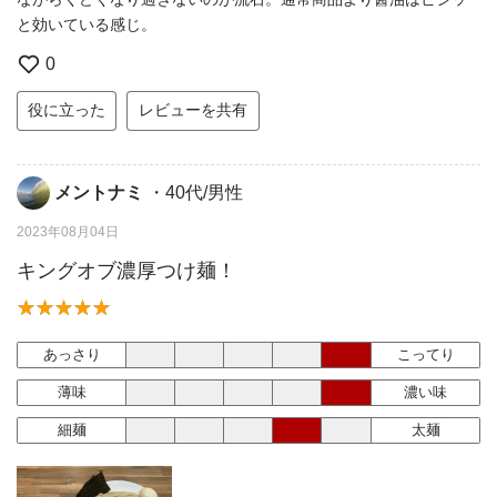
と効いている感じ。
0
役に立った
レビューを共有
メントナミ
・40代/男性
2023年08月04日
キングオブ濃厚つけ麺！
あっさり
こってり
薄味
濃い味
細麺
太麺