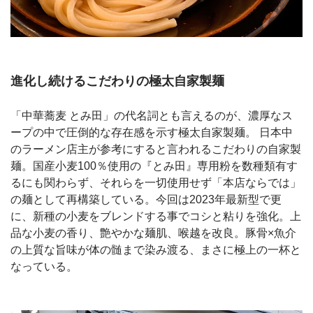
進化し続けるこだわりの極太自家製麺
「中華蕎麦 とみ田」の代名詞とも言えるのが、濃厚なス
ープの中で圧倒的な存在感を示す極太自家製麺。 日本中
のラーメン店主が参考にすると言われるこだわりの自家製
麺。国産小麦100％使用の『とみ田』専用粉を数種類有す
るにも関わらず、それらを一切使用せず「本店ならでは」
の麺として再構築している。今回は2023年最新型で更
に、新種の小麦をブレンドする事でコシと粘りを強化。上
品な小麦の香り、艶やかな麺肌、喉越を改良。豚骨×魚介
の上質な旨味が体の髄まで染み渡る、まさに極上の一杯と
なっている。