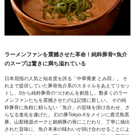
ラーメンファンを震撼させた革命！純粋豚骨×魚介
のスープは驚きに満ち溢れている
日本屈指の人気と知名度を誇る「中華蕎麦 とみ田」。 そ
れまで提供していた豚骨魚介系のスタイルをあえてリセッ
トし、0から純粋豚骨のつけめんを創造し、数多くのラー
メンファンたちを震撼させたのは記憶に新しい。 その純
粋豚骨に魚粉に頼らない「魚介」の旨味を掛け合わせ、さ
らなる進化を遂げた。 幻の豚Tokyo-Xをメインに鹿児島黒
豚。山梨桃源ポークと銘柄豚の骨にこだわり、丁寧に抽出
された旨味に、魚介本来の味わいが掛け合わせることによ