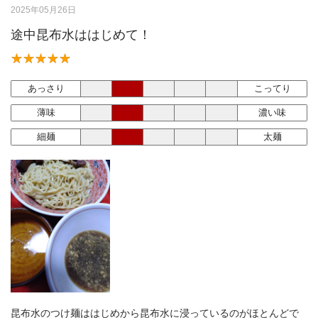
2025年05月26日
途中昆布水ははじめて！
あっさり
こってり
薄味
濃い味
細麺
太麺
昆布水のつけ麺ははじめから昆布水に浸っているのがほとんどで