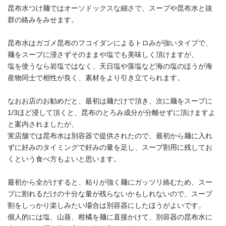
昆布水つけ麺ではオーソドックスな細さで、スープや昆布水と抜
群の絡みをみせます。
昆布水はガゴメ昆布のフコイダンによるトロみが強いタイプで、
麺をスープに浸さずそのままや塩でも美味しく頂けますが、
塩を使うなら岩塩ではなく、天日塩や藻塩など海の塩のほうが海
産物同士で相性が良く、素材をより引き立てられます。
なおお店のお勧めだと、最初は麺だけで頂き、次に麺をスープに
1/3ほど浸して頂くと、昆布のとろみ成分が分離せずに頂けますよ
と案内されましたが、
実店舗では昆布水は別容器で提供されたので、最初から麺に入れ
ずに好みのタイミングで好みの量を足し、スープ割用に残してお
くという食べ方もよいと思います。
最初から全がけすると、粘りが強く麺にガッツリ絡むため、スー
プに割れるだけの十分な量が残らないかもしれないので、スープ
割をしっかり楽しみたい場合は別容器にしたほうがよいです。
個人的には塩、山葵、柑橘を麺に直接かけて、別容器の昆布水に