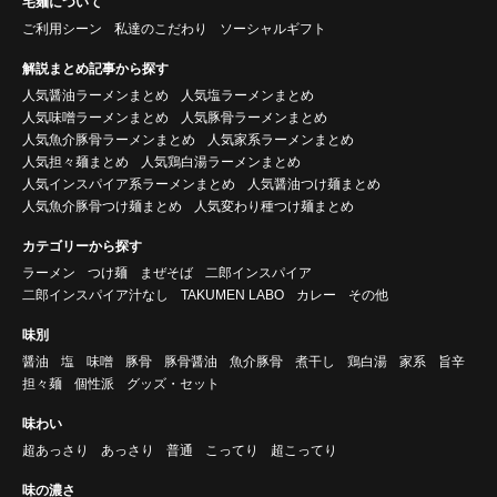
宅麺について
ご利用シーン
私達のこだわり
ソーシャルギフト
解説まとめ記事から探す
人気醤油ラーメンまとめ
人気塩ラーメンまとめ
人気味噌ラーメンまとめ
人気豚骨ラーメンまとめ
人気魚介豚骨ラーメンまとめ
人気家系ラーメンまとめ
人気担々麺まとめ
人気鶏白湯ラーメンまとめ
人気インスパイア系ラーメンまとめ
人気醤油つけ麺まとめ
人気魚介豚骨つけ麺まとめ
人気変わり種つけ麺まとめ
カテゴリーから探す
ラーメン
つけ麺
まぜそば
二郎インスパイア
二郎インスパイア汁なし
TAKUMEN LABO
カレー
その他
味別
醤油
塩
味噌
豚骨
豚骨醤油
魚介豚骨
煮干し
鶏白湯
家系
旨辛
担々麺
個性派
グッズ・セット
味わい
超あっさり
あっさり
普通
こってり
超こってり
味の濃さ