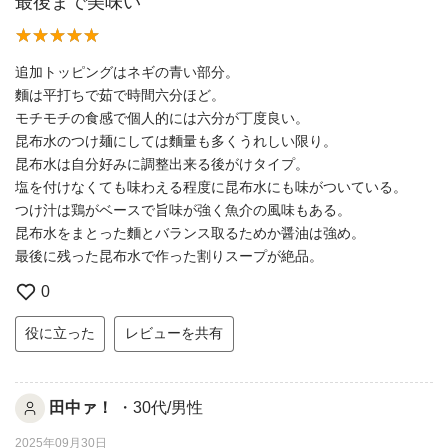
最後まで美味い
追加トッピングはネギの青い部分。
麵は平打ちで茹で時間六分ほど。
モチモチの食感で個人的には六分が丁度良い。
昆布水のつけ麺にしては麵量も多くうれしい限り。
昆布水は自分好みに調整出来る後がけタイプ。
塩を付けなくても味わえる程度に昆布水にも味がついている。
つけ汁は鶏がベースで旨味が強く魚介の風味もある。
昆布水をまとった麵とバランス取るためか醤油は強め。
最後に残った昆布水で作った割りスープが絶品。
0
役に立った
レビューを共有
田中ァ！
・30代/男性
2025年09月30日