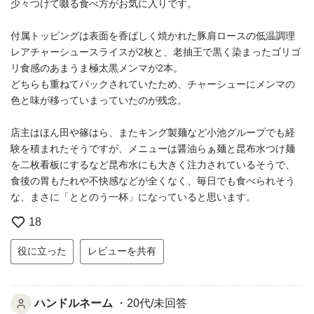
少々つけて啜る食べ方がお気に入りです。
付属トッピングは表面を香ばしく焼かれた豚肩ロースの低温調理
レアチャーシュースライスが2枚と、老抽王で黒く染まったゴリゴ
リ食感のあまうま極太黒メンマが2本。
どちらも重ねてパックされていたため、チャーシューにメンマの
色と味が移っていまっていたのが残念。
店主はほん田や篠はら、またキング製麺など小池グループでも経
験を積まれたそうですが、メニューは醤油らぁ麺と昆布水つけ麺
を二枚看板にするなど昆布水にも大きく注力されているそうで、
食後の胃もたれや不快感などが全くなく、毎日でも食べられそう
な、まさに「ととのう一杯」になっていると思います。
18
役に立った
レビューを共有
ハンドルネーム
・20代/未回答