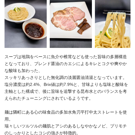
スープは地鶏をベースに魚介や椎茸なども使った旨味の多層構造
となっており、ブレンド醤油のカエシによるキレとコクや爽やか
な酸味も加わった、
スッキリあっさりとした無化調の淡麗醤油清湯となっています。
塩分濃度は約2.4%、Brix値は約7.9%と、甘味よりも塩味と酸味を
主軸とした構成で、後に旨味を追撃する昆布水とのバランスを考
えられたチューニングにされているようです。
麺は隣町にある心の味食品の多加水角刃平打中太ストレートを使
用。
瑞々しいツルツルの麺肌とアシのあるしなやかなノビ、プリモチ
のしっかりとしたコシの強さが特徴的。