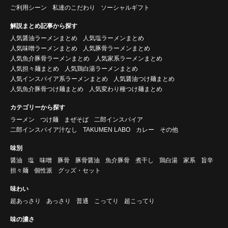
ご利用シーン
私達のこだわり
ソーシャルギフト
解説まとめ記事から探す
人気醤油ラーメンまとめ
人気塩ラーメンまとめ
人気味噌ラーメンまとめ
人気豚骨ラーメンまとめ
人気魚介豚骨ラーメンまとめ
人気家系ラーメンまとめ
人気担々麺まとめ
人気鶏白湯ラーメンまとめ
人気インスパイア系ラーメンまとめ
人気醤油つけ麺まとめ
人気魚介豚骨つけ麺まとめ
人気変わり種つけ麺まとめ
カテゴリーから探す
ラーメン
つけ麺
まぜそば
二郎インスパイア
二郎インスパイア汁なし
TAKUMEN LABO
カレー
その他
味別
醤油
塩
味噌
豚骨
豚骨醤油
魚介豚骨
煮干し
鶏白湯
家系
旨辛
担々麺
個性派
グッズ・セット
味わい
超あっさり
あっさり
普通
こってり
超こってり
味の濃さ