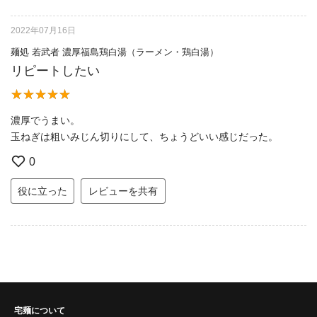
2022年07月16日
麺処 若武者 濃厚福島鶏白湯（ラーメン・鶏白湯）
リピートしたい
濃厚でうまい。
玉ねぎは粗いみじん切りにして、ちょうどいい感じだった。
0
役に立った
レビューを共有
宅麺について