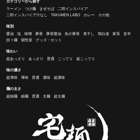
カテゴリーから探す
ラーメン
つけ麺
まぜそば
二郎インスパイア
二郎インスパイア汁なし
TAKUMEN LABO
カレー
その他
味別
醤油
塩
味噌
豚骨
豚骨醤油
魚介豚骨
煮干し
鶏白湯
家系
旨辛
担々麺
個性派
グッズ・セット
味わい
超あっさり
あっさり
普通
こってり
超こってり
味の濃さ
超薄味
薄味
普通
濃味
超濃味
麺の太さ
超細麺
細麺
普通
太麺
超太麺