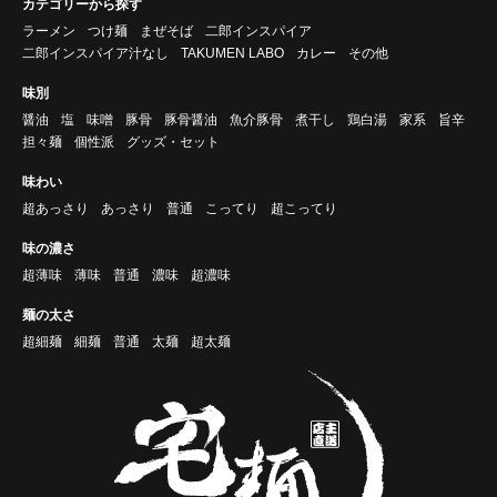
カテゴリーから探す
ラーメン
つけ麺
まぜそば
二郎インスパイア
二郎インスパイア汁なし
TAKUMEN LABO
カレー
その他
味別
醤油
塩
味噌
豚骨
豚骨醤油
魚介豚骨
煮干し
鶏白湯
家系
旨辛
担々麺
個性派
グッズ・セット
味わい
超あっさり
あっさり
普通
こってり
超こってり
味の濃さ
超薄味
薄味
普通
濃味
超濃味
麺の太さ
超細麺
細麺
普通
太麺
超太麺