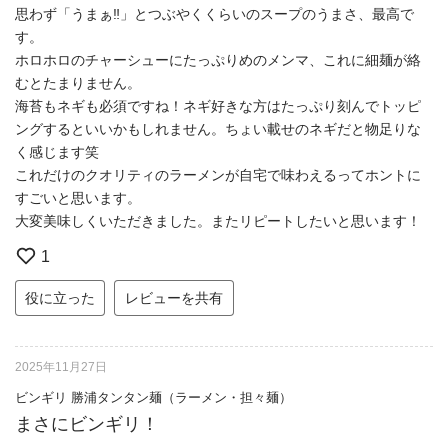
思わず「うまぁ‼︎」とつぶやくくらいのスープのうまさ、最高で
す。
ホロホロのチャーシューにたっぷりめのメンマ、これに細麺が絡
むとたまりません。
海苔もネギも必須ですね！ネギ好きな方はたっぷり刻んでトッピ
ングするといいかもしれません。ちょい載せのネギだと物足りな
く感じます笑
これだけのクオリティのラーメンが自宅で味わえるってホントに
すごいと思います。
大変美味しくいただきました。またリピートしたいと思います！
1
役に立った
レビューを共有
2025年11月27日
ビンギリ 勝浦タンタン麺（ラーメン・担々麺）
まさにビンギリ！