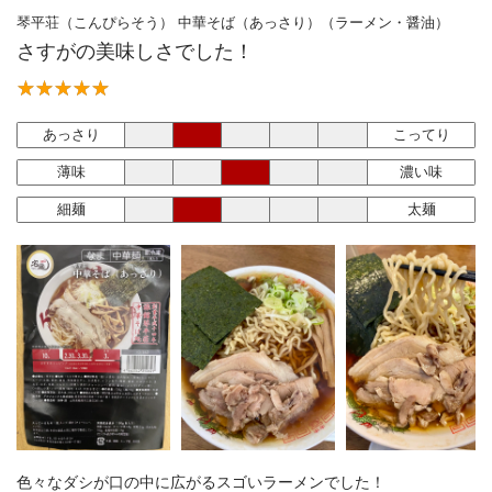
琴平荘（こんぴらそう） 中華そば（あっさり）（ラーメン・醤油）
さすがの美味しさでした！
あっさり
こってり
薄味
濃い味
細麺
太麺
色々なダシが口の中に広がるスゴいラーメンでした！