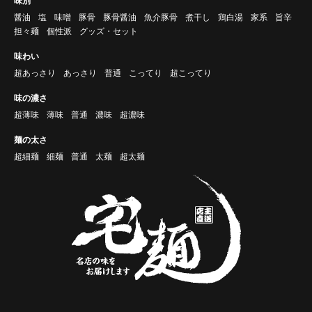
味別
醤油
塩
味噌
豚骨
豚骨醤油
魚介豚骨
煮干し
鶏白湯
家系
旨辛
担々麺
個性派
グッズ・セット
味わい
超あっさり
あっさり
普通
こってり
超こってり
味の濃さ
超薄味
薄味
普通
濃味
超濃味
麺の太さ
超細麺
細麺
普通
太麺
超太麺