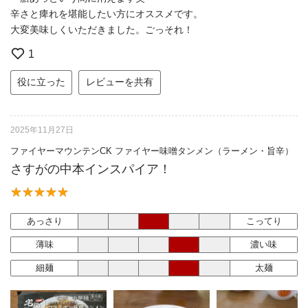
辛さと痺れを堪能したい方にオススメです。
大変美味しくいただきました。ごっそれ！
1
役に立った
レビューを共有
2025年11月27日
ファイヤーマウンテンCK ファイヤー味噌タンメン（ラーメン・旨辛）
さすがの中本インスパイア！
あっさり
こってり
薄味
濃い味
細麺
太麺