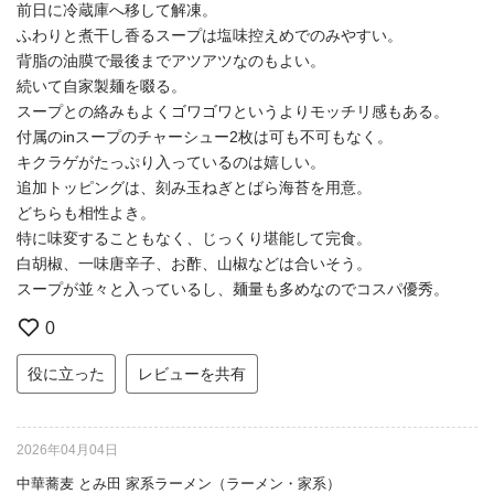
前日に冷蔵庫へ移して解凍。
ふわりと煮干し香るスープは塩味控えめでのみやすい。
背脂の油膜で最後までアツアツなのもよい。
続いて自家製麺を啜る。
スープとの絡みもよくゴワゴワというよりモッチリ感もある。
付属のinスープのチャーシュー2枚は可も不可もなく。
キクラゲがたっぷり入っているのは嬉しい。
追加トッピングは、刻み玉ねぎとばら海苔を用意。
どちらも相性よき。
特に味変することもなく、じっくり堪能して完食。
白胡椒、一味唐辛子、お酢、山椒などは合いそう。
スープが並々と入っているし、麺量も多めなのでコスパ優秀。
0
役に立った
レビューを共有
2026年04月04日
中華蕎麦 とみ田 家系ラーメン（ラーメン・家系）