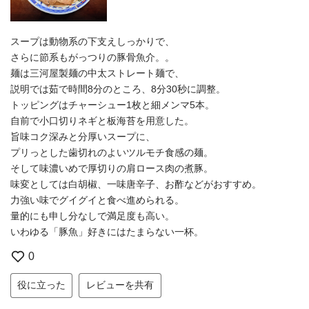
スープは動物系の下支えしっかりで、
さらに節系もがっつりの豚骨魚介。。
麺は三河屋製麺の中太ストレート麺で、
説明では茹で時間8分のところ、8分30秒に調整。
トッピングはチャーシュー1枚と細メンマ5本。
自前で小口切りネギと板海苔を用意した。
旨味コク深みと分厚いスープに、
プリっとした歯切れのよいツルモチ食感の麺。
そして味濃いめで厚切りの肩ロース肉の煮豚。
味変としては白胡椒、一味唐辛子、お酢などがおすすめ。
力強い味でグイグイと食べ進められる。
量的にも申し分なしで満足度も高い。
いわゆる「豚魚」好きにはたまらない一杯。
0
役に立った
レビューを共有