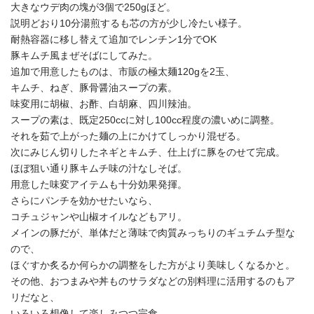
大きなウデ肉の塊が3個で250gほど。
説明どおり10分湯煎するも芯の方が少し冷たい様子。
耐熱容器に移し替えて追加でレンチン1分でOK
豚キムチ風まぜそばにしてみた。
追加で用意したものは、市販の極太麺120gを2玉、
キムチ、ねぎ、豚骨醤油スープの素。
味変用に胡椒、お酢、白胡麻、四川辣油。
スープの素は、既定250ccに対し100cc程度の濃いめに調整。
それを茹で上がった麺の上にかけてしっかり混ぜる。
次にみじん切りしたネギとキムチ、仕上げに豚をのせて完成。
ほぼ狙い通り豚キムチ味の汁なしそば。
用意した味変アイテムも十分効果発揮。
さらにパンチを効かせたいなら、
コチュジャンや山椒オイルなどもアリ。
メインの豚だが、単体だと薄味で肉質みっちりのギュチムチ型な
ので、
ほぐすか炙るか何らかの調整をした方がより美味しくなるかと。
その他、おつまみや丼ものサラダなどの別料理に活用するのもア
リだなと、
いろいろ想像して楽しみつつ完食。