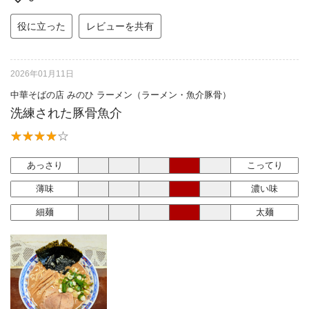
役に立った
レビューを共有
2026年01月11日
中華そばの店 みのひ ラーメン（ラーメン・魚介豚骨）
洗練された豚骨魚介
あっさり
こってり
薄味
濃い味
細麺
太麺