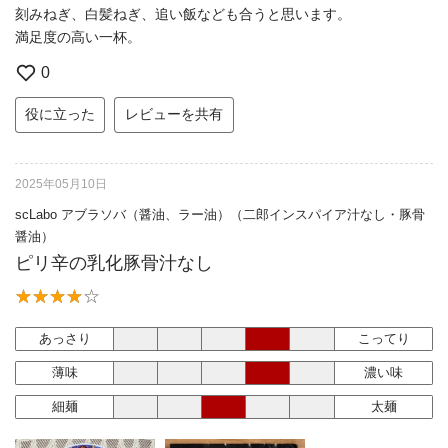
刻みねぎ、白髪ねぎ、追い飯なども合うと思います。
満足度の高い一杯。
0
役に立った
レビューを共有
2025年05月10日
scLabo アブラソバ（醤油、ラー油）（二郎インスパイア汁なし・豚骨
醤油）
ピリ辛の乳化豚骨汁なし
あっさり
こってり
薄味
濃い味
細麺
太麺