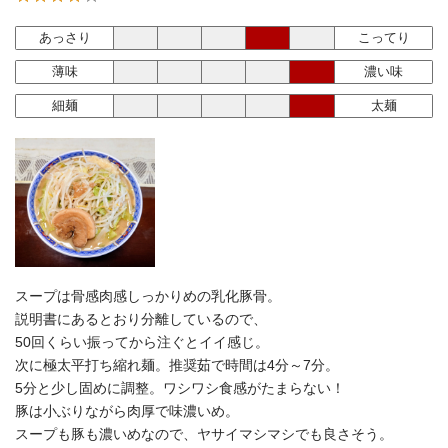
あっさり
こってり
薄味
濃い味
細麺
太麺
スープは骨感肉感しっかりめの乳化豚骨。
説明書にあるとおり分離しているので、
50回くらい振ってから注ぐとイイ感じ。
次に極太平打ち縮れ麺。推奨茹で時間は4分～7分。
5分と少し固めに調整。ワシワシ食感がたまらない！
豚は小ぶりながら肉厚で味濃いめ。
スープも豚も濃いめなので、ヤサイマシマシでも良さそう。