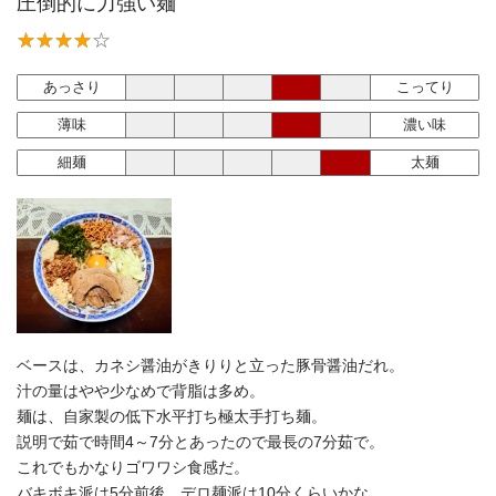
圧倒的に力強い麺
あっさり
こってり
薄味
濃い味
細麺
太麺
ベースは、カネシ醤油がきりりと立った豚骨醤油だれ。
汁の量はやや少なめで背脂は多め。
麺は、自家製の低下水平打ち極太手打ち麺。
説明で茹で時間4～7分とあったので最長の7分茹で。
これでもかなりゴワワシ食感だ。
バキボキ派は5分前後、デロ麺派は10分くらいかな。