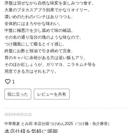
序盤は混ぜながら自然な味変を楽しみつつ食す。
大量のブタカスアブラ効果でかなりオイリー。
濃いめのたれのパンチはありつつも、
全体的にはまろやかな味わい。
中盤に極悪汁を少し舐めて味の確認。
その名の通り塩分の塊のような味なので、
つけ麺風にして啜るとイイ感じ。
終盤にお酢と辣油で引き締めて完食。
胃のキャパに余裕がある方は追い飯もアリ。
そのほか紅しょうが、ガリマヨ、ニラキムチ等を
用意できる方はそれもアリ。
1
役に立った
レビューを共有
2025年08月31日
中華蕎麦 とみ田 本店仕様つけめん2025（つけ麺・魚介豚骨）
本店仕様を気軽に堪能