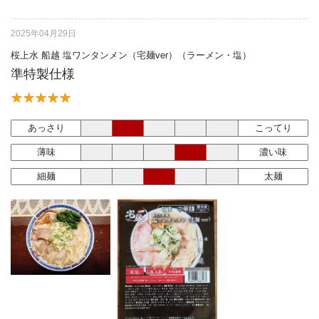
2025年04月29日
桜上水 船越 塩ワンタンメン（宅麺ver）（ラーメン・塩）
準特製仕様
あっさり
こってり
薄味
濃い味
細麺
太麺