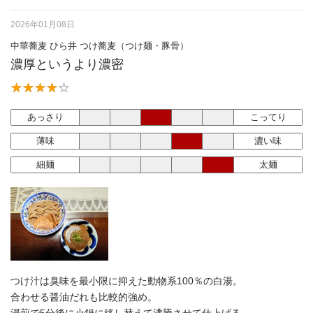
2026年01月08日
中華蕎麦 ひら井 つけ蕎麦（つけ麺・豚骨）
濃厚というより濃密
あっさり
こってり
薄味
濃い味
細麺
太麺
つけ汁は臭味を最小限に抑えた動物系100％の白湯。
合わせる醤油だれも比較的強め。
湯煎で5分後に小鍋に移し替えて沸騰させて仕上げる。