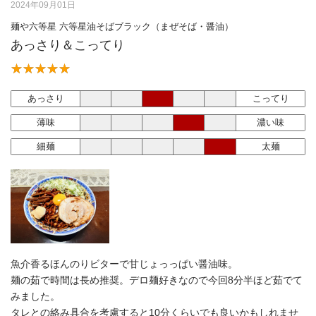
2024年09月01日
麺や六等星 六等星油そばブラック（まぜそば・醤油）
あっさり＆こってり
あっさり
こってり
薄味
濃い味
細麺
太麺
魚介香るほんのりビターで甘じょっっぱい醤油味。
麺の茹で時間は長め推奨。デロ麺好きなので今回8分半ほど茹でて
みました。
タレとの絡み具合を考慮すると10分くらいでも良いかもしれませ