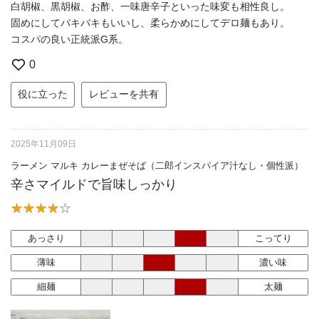
白胡椒、黒胡椒、お酢、一味唐辛子といった味変も相性良し。
固めにしてバキバキもいいし、柔らかめにしてデロ麺もあり。
コスパの良い正統派G系。
0
役に立った
レビューを共有
2025年11月09日
ラーメン マルキ カレーまぜそば（二郎インスパイア汁なし・個性派）
辛さマイルドで旨味しっかり
あっさり
こってり
薄味
濃い味
細麺
太麺