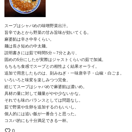
スープはシャバめの味噌野菜出汁。
旨辛であとから野菜の甘み旨味が効いてくる。
麻婆餡は辛さ中辛くらい。
麺は長さ短めの中太麺。
説明書きには茹で時間5分～7分とあり、
固めの5分にしたが実際はジャストくらいの茹で加減。
もちもち食感でスープとの相性よく結果オーライ。
追加で用意したものは、刻みねぎ・一味唐辛子・山椒・白ごま。
いろいろと味変を楽しみつつ完食。
総じてスープはシャバめで麻婆餡は濃いめ。
具材の量に対して麺量がやや少ないかな。
それでも味のバランスとしては問題なし。
茹で野菜や生卵を追加するのもいいし、
個人的には追い飯が一番合うと思った。
コスパ的にも十分満足できる一杯。
0