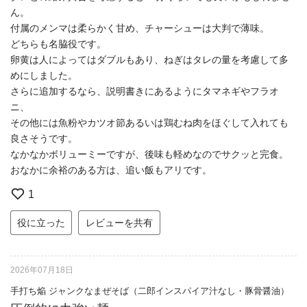
ん。
付属のメンマは柔らかく甘め、チャーシューは大判で薄味。
どちらも名脇役です。
卵黄は人によってはダブルもあり、ねぎはタレの量を考慮して多
めにしました。
さらに追加するなら、説明書きにあるようにタマネギやフラオ
ニ、
その他には魚粉やカツオ節あるいは鶏むね肉をほぐして入れても
良さそうです。
なかなかボリューミーですが、後味も軽めなのでサクッと完食。
おなかに余裕のある方は、追い飯もアリです。
1
役に立った
レビューを共有
2026年07月18日
手打ち焔 ジャンクなまぜそば（二郎インスパイア汁なし・豚骨醤油）