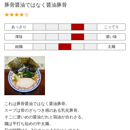
豚骨醤油ではなく醤油豚骨
あっさり
こってり
薄味
濃い味
細麺
太麺
これは豚骨醤油ではなく醤油豚骨。
スープは骨のざらつき感のある乳化豚骨。
そこに濃いめの醤油だれと鶏油が合わさる。
麺は平打ち短めの中太麺。