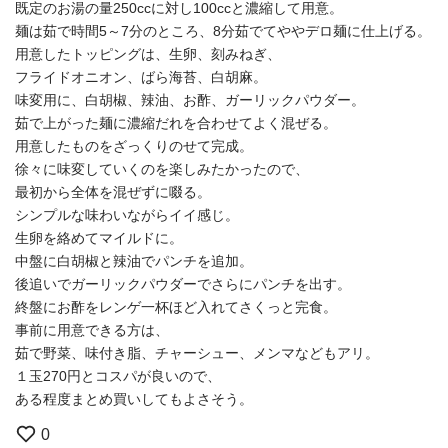
既定のお湯の量250ccに対し100ccと濃縮して用意。
麺は茹で時間5～7分のところ、8分茹でてややデロ麺に仕上げる。
用意したトッピングは、生卵、刻みねぎ、
フライドオニオン、ばら海苔、白胡麻。
味変用に、白胡椒、辣油、お酢、ガーリックパウダー。
茹で上がった麺に濃縮だれを合わせてよく混ぜる。
用意したものをざっくりのせて完成。
徐々に味変していくのを楽しみたかったので、
最初から全体を混ぜずに啜る。
シンプルな味わいながらイイ感じ。
生卵を絡めてマイルドに。
中盤に白胡椒と辣油でパンチを追加。
後追いでガーリックパウダーでさらにパンチを出す。
終盤にお酢をレンゲ一杯ほど入れてさくっと完食。
事前に用意できる方は、
茹で野菜、味付き脂、チャーシュー、メンマなどもアリ。
１玉270円とコスパが良いので、
ある程度まとめ買いしてもよさそう。
0