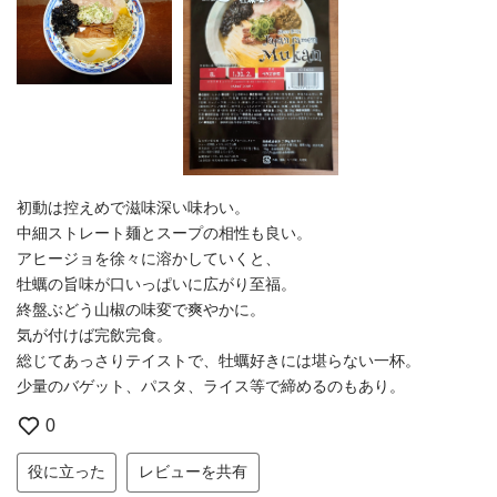
初動は控えめで滋味深い味わい。
中細ストレート麺とスープの相性も良い。
アヒージョを徐々に溶かしていくと、
牡蠣の旨味が口いっぱいに広がり至福。
終盤ぶどう山椒の味変で爽やかに。
気が付けば完飲完食。
総じてあっさりテイストで、牡蠣好きには堪らない一杯。
少量のバゲット、パスタ、ライス等で締めるのもあり。
0
役に立った
レビューを共有