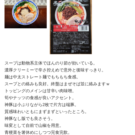
スープは動物系主体でほんのり節が効いている。
濃厚クリーミーで辛さ控えめで意外と後味すっきり。
麺は中太ストレート麺でもちもち食感。
スープとの絡みも良好。終盤はまぜそば並に絡みますｗ
トッピングのメインは甘辛い肉味噌。
筍やナッツの食感が良いアクセント。
神豚は小ぶりながら2枚で片方は端豚。
質感味わいともにまずまずといったところ。
神豚なし版でも良さそう。
味変として自前で山椒を用意。
青梗菜を箸休めにしつつ完食完飲。