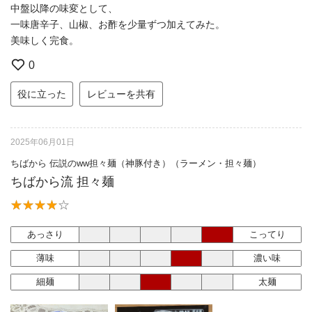
中盤以降の味変として、
一味唐辛子、山椒、お酢を少量ずつ加えてみた。
美味しく完食。
0
役に立った
レビューを共有
2025年06月01日
ちばから 伝説のww担々麺（神豚付き）（ラーメン・担々麺）
ちばから流 担々麺
あっさり
こってり
薄味
濃い味
細麺
太麺