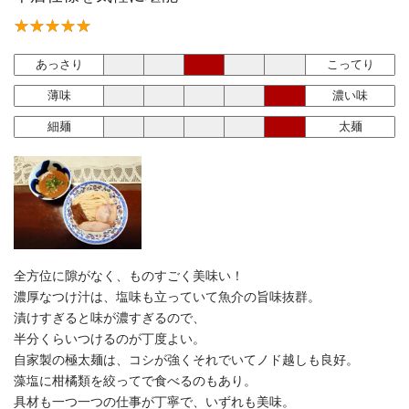
あっさり
こってり
薄味
濃い味
細麺
太麺
全方位に隙がなく、ものすごく美味い！
濃厚なつけ汁は、塩味も立っていて魚介の旨味抜群。
漬けすぎると味が濃すぎるので、
半分くらいつけるのが丁度よい。
自家製の極太麺は、コシが強くそれでいてノド越しも良好。
藻塩に柑橘類を絞ってで食べるのもあり。
具材も一つ一つの仕事が丁寧で、いずれも美味。