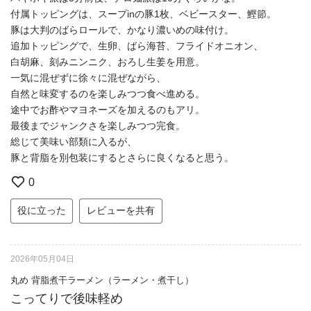
付属トッピングは、スープinの豚1枚、ベビースター、鰹節。
豚は大判のばらロールで、かなり濃いめの味付け。
追加トッピングで、生卵、ばら海苔、フライドオニオン、
白胡麻、刻みニンニク、おろし生姜を用意。
一気に混ぜずに徐々に混ぜながら、
自然と味変するのを楽しみつつ食べ進める。
途中でお酢やマヨネーズを加えるのもアリ。
最後までジャンクさを楽しみつつ完食。
総じて美味い部類に入るが、
豚と背脂を別包装にするとさらに良くなると思う。
0
役に立った
レビューを共有
2026年05月04日
丸め 背脂煮干ラーメン（ラーメン・煮干し）
こってりで後味軽め