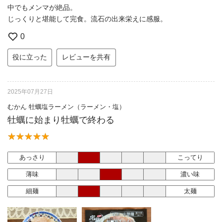
中でもメンマが絶品。
じっくりと堪能して完食。流石の出来栄えに感服。
0
役に立った
レビューを共有
2025年07月27日
むかん 牡蠣塩ラーメン（ラーメン・塩）
牡蠣に始まり牡蠣で終わる
あっさり
こってり
薄味
濃い味
細麺
太麺