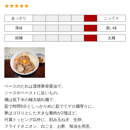
あっさり
こってり
薄味
濃い味
細麺
太麺
ベースのたれは濃厚豚骨醤油で、
ソースやペーストに近いもの。
麺は低下水の極太縮れ麺で、
茹で時間5分としっかりめに茹でてデロ麺寄りに。
豚はゴロりとした大きな腕肉が2塊ほど。
付属トッピング以外に、刻み玉ねぎ、生卵、
フライドオニオン、白ごま、お酢、辣油を用意。