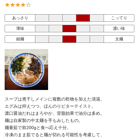
あっさり
こってり
薄味
濃い味
細麺
太麺
スープは煮干しメインに複数の乾物を加えた清湯。
エグみは抑えつつ、ほんのりビターテイスト。
濃口醤油だれはまろやか、背脂効果で油分は多め。
麺は自家製の中太麺を手もみしたもの。
麺量茹で前200gと食べ応え十分。
冷凍のまま茹でると麺が切れる可能性を考慮して、