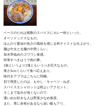
ベースのたれは複数のスパイスにカレー粉といった、
オーソドックスなもの。
ほんのり醤油や魚介の風味を感じる和テイストな仕上がり。
麺は中太と太麺の中間くらい。
加水率低めのゴワワシ食感。
特筆すべきはうで肉の豚。
1枚というより1塊ともいうべき巨大なもの。
厚さ3cmくらいで食べ応えあり。
味付きアブラはこちらに同梱。
別で用意したのは、もやし・キャベツ・ねぎ。
スパイスエシャロットは程よいアクセント。
そこまで塩分が強くないので、
濃いめが好きな人は野菜少なめ推奨。
また、胃に余裕があるなら追い飯もアリ。