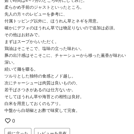
茹で時間は4～7分のところ6分にしてみた。
柔らかめ手前のジャストといったところ。
先人の方々のレビューを参考に、
付属トッピング以外に、ほうれん草とネギを用意。
確かにデフォのほうれん草では物足りないので追加は必須。
その他はお好みで。
まずはスープからいただく。
鶏油はそこそこで、塩味の立った味わい。
豚の出汁感はそこそこに、チャーシューから移った薫香が味わい
深い。
続いて麺を啜る。
ツルりとした独特の食感とノド越し。
次にチャーシューは肉質は良いものの、
若干ぱさつきがあるのは仕方ないか。
そしてほうれん草や海苔との相性は良好。
白米を用意しておくのもアリ。
中盤から白胡椒とお酢で味変して完食。
0
役に立った
レビューを共有