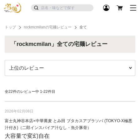
トップ
rockmcmilanの宅麺レビュー
全て
「rockmcmilan」全ての宅麺レビュー
全22件のレビュー中
1-22件目
2026年02月08日
富士丸神谷本店×中華蕎麦 とみ田 ブタカスアブラソバ (TOKYO-X極悪
汁付き)（二郎インスパイア汁なし・魚介豚骨）
大容量で変幻自在