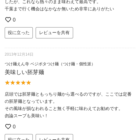
したが、これなら熱々のまま味わえて最高です。
千葉まで行く機会はなかなか無いため非常にありがたい
0
役に立った
レビューを共有
2013年12月14日
つけ麺えん寺 ベジポタつけ麺（つけ麺・個性派）
美味しい胚芽麺
店頭では胚芽麺ともっちり麺から選べるのですが、ここでは定番
の胚芽麺となっています。
その風味が損なわれること無く手軽に味わえてお勧めです。
勿論スープも美味い！
0
役に立った
レビューを共有