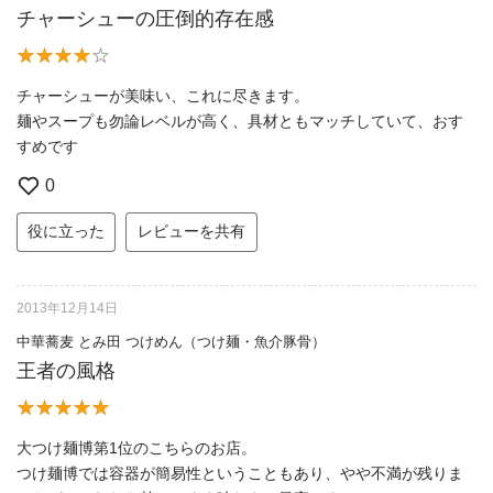
チャーシューの圧倒的存在感
チャーシューが美味い、これに尽きます。
麺やスープも勿論レベルが高く、具材ともマッチしていて、おす
すめです
0
役に立った
レビューを共有
2013年12月14日
中華蕎麦 とみ田 つけめん（つけ麺・魚介豚骨）
王者の風格
大つけ麺博第1位のこちらのお店。
つけ麺博では容器が簡易性ということもあり、やや不満が残りま