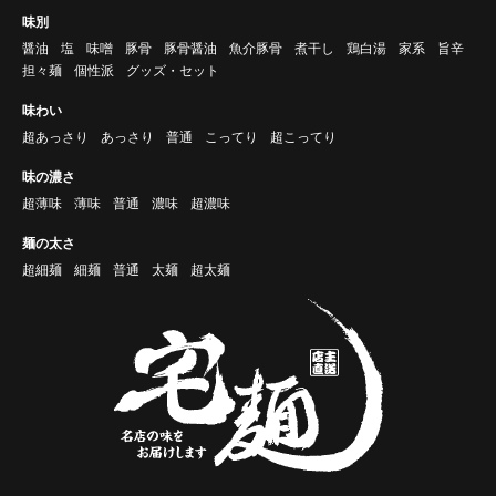
味別
醤油
塩
味噌
豚骨
豚骨醤油
魚介豚骨
煮干し
鶏白湯
家系
旨辛
担々麺
個性派
グッズ・セット
味わい
超あっさり
あっさり
普通
こってり
超こってり
味の濃さ
超薄味
薄味
普通
濃味
超濃味
麺の太さ
超細麺
細麺
普通
太麺
超太麺