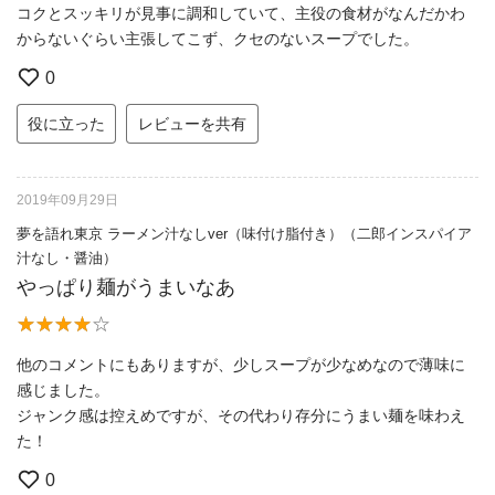
コクとスッキリが見事に調和していて、主役の食材がなんだかわ
からないぐらい主張してこず、クセのないスープでした。
0
役に立った
レビューを共有
2019年09月29日
夢を語れ東京 ラーメン汁なしver（味付け脂付き）（二郎インスパイア
汁なし・醤油）
やっぱり麺がうまいなあ
他のコメントにもありますが、少しスープが少なめなので薄味に
感じました。
ジャンク感は控えめですが、その代わり存分にうまい麺を味わえ
た！
0