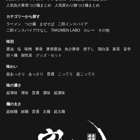
人気魚介豚骨つけ麺まとめ
人気変わり種つけ麺まとめ
カテゴリーから探す
ラーメン
つけ麺
まぜそば
二郎インスパイア
二郎インスパイア汁なし
TAKUMEN LABO
カレー
その他
味別
醤油
塩
味噌
豚骨
豚骨醤油
魚介豚骨
煮干し
鶏白湯
家系
旨辛
担々麺
個性派
グッズ・セット
味わい
超あっさり
あっさり
普通
こってり
超こってり
味の濃さ
超薄味
薄味
普通
濃味
超濃味
麺の太さ
超細麺
細麺
普通
太麺
超太麺