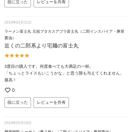
役に立った
レビューを共有
2019年03月31日
ラーメン富士丸 元祖ブタカスアブラ富士丸（二郎インスパイア・豚骨
醤油）
近くの二郎系より宅麺の富士丸
3度目の購入です。何度食べても大満足の一杯。
「ちょっとライスもいこうかな」と思う隙も与えてくれません。
最高！
0
役に立った
レビューを共有
2019年03月24日
麺屋桐龍 らーめん（豚２枚）（二郎インスパイア・豚骨醤油）