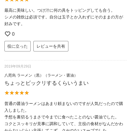
最高に美味しい。つけ汁に何の具をトッピングしても合う。
シメの雑炊は必須です。自分は玉子とか入れずにそのままの方が
好みです。
0
役に立った
レビューを共有
2019年09月29日
八咫烏 ラーメン（黒）（ラーメン・醤油）
ちょっとビックリするくらいうまい
普通の醤油ラーメンはあまり頼まないのですが人気だったので購
入しました。
予想を裏切るうまさで今までに食べたことのない醤油でした。
コクとスッキリが見事に調和していて、主役の食材がなんだかわ
からないぐらい主張してこず、クセのないスープでした。