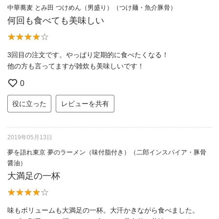
中華蕎麦 とみ田 つけめん（男盛り）（つけ麺・魚介豚骨）
何回も食べても美味しい
3回目の注文です。やっぱり定期的に食べたくなる！
他の方も言ってますが雑炊も美味しいです！
0
役に立った
レビューを共有
2019年05月13日
夢を語れ東京 夢のラーメン（味付脂付き）（二郎インスパイア・豚骨
醤油）
大満足の一杯
味もボリュームも大満足の一杯。大汗かきながら食べました。