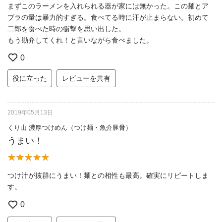
まずこのラーメンを入れられる器が家には無かった。この麺とア
ブラの量は暴力的すぎる。食べてる時に汗が止まらない。初めて
二郎を食べた時の衝撃を思い出した。
もう勘弁してくれ！と言いながら食べました。
0
役に立った
レビューを共有
2019年05月13日
くり山 濃厚つけめん（つけ麺・魚介豚骨）
うまい！
つけ汁が抜群にうまい！麺との相性も最高。確実にリピートしま
す。
0