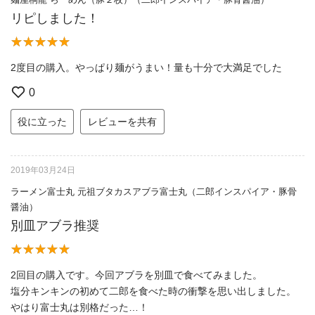
リピしました！
2度目の購入。やっぱり麺がうまい！量も十分で大満足でした
0
役に立った
レビューを共有
2019年03月24日
ラーメン富士丸 元祖ブタカスアブラ富士丸（二郎インスパイア・豚骨
醤油）
別皿アブラ推奨
2回目の購入です。今回アブラを別皿で食べてみました。
塩分キンキンの初めて二郎を食べた時の衝撃を思い出しました。
やはり富士丸は別格だった…！