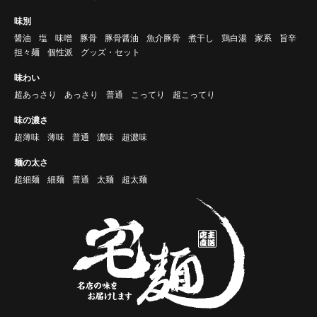
味別
醤油
塩
味噌
豚骨
豚骨醤油
魚介豚骨
煮干し
鶏白湯
家系
旨辛
担々麺
個性派
グッズ・セット
味わい
超あっさり
あっさり
普通
こってり
超こってり
味の濃さ
超薄味
薄味
普通
濃味
超濃味
麺の太さ
超細麺
細麺
普通
太麺
超太麺