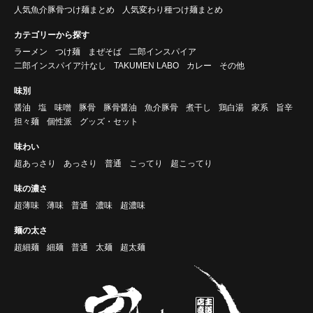
人気魚介豚骨つけ麺まとめ
人気変わり種つけ麺まとめ
カテゴリーから探す
ラーメン
つけ麺
まぜそば
二郎インスパイア
二郎インスパイア汁なし
TAKUMEN LABO
カレー
その他
味別
醤油
塩
味噌
豚骨
豚骨醤油
魚介豚骨
煮干し
鶏白湯
家系
旨辛
担々麺
個性派
グッズ・セット
味わい
超あっさり
あっさり
普通
こってり
超こってり
味の濃さ
超薄味
薄味
普通
濃味
超濃味
麺の太さ
超細麺
細麺
普通
太麺
超太麺