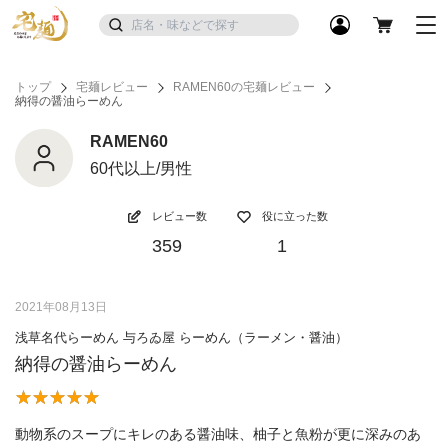
トップ
宅麺レビュー
RAMEN60の宅麺レビュー
納得の醤油らーめん
RAMEN60
60代以上/男性
レビュー数
役に立った数
359
1
2021年08月13日
浅草名代らーめん 与ろゐ屋 らーめん（ラーメン・醤油）
納得の醤油らーめん
動物系のスープにキレのある醤油味、柚子と魚粉が更に深みのあ