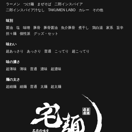
ラーメン
つけ麺
まぜそば
二郎インスパイア
二郎インスパイア汁なし
TAKUMEN LABO
カレー
その他
味別
醤油
塩
味噌
豚骨
豚骨醤油
魚介豚骨
煮干し
鶏白湯
家系
旨辛
担々麺
個性派
グッズ・セット
味わい
超あっさり
あっさり
普通
こってり
超こってり
味の濃さ
超薄味
薄味
普通
濃味
超濃味
麺の太さ
超細麺
細麺
普通
太麺
超太麺