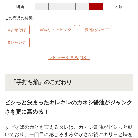
細麺
太麺
この商品の特徴
#まぜそば
#豊富なトッピング
#微乳化スープ
#ジャンク
レビューを見る
(18）
「手打ち焔」のこだわり
ビシっと決まったキレキレのカネシ醤油がジャンク
さを更に高める！
まぜそばの命とも言えるタレは、カネシ醤油がビシっと効
いており、一口目に感じるまろやかさの後にキリっと味を