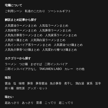
宅麺について
ご利用シーン
私達のこだわり
ソーシャルギフト
解説まとめ記事から探す
人気醤油ラーメンまとめ
人気塩ラーメンまとめ
人気味噌ラーメンまとめ
人気豚骨ラーメンまとめ
人気魚介豚骨ラーメンまとめ
人気家系ラーメンまとめ
人気担々麺まとめ
人気鶏白湯ラーメンまとめ
人気インスパイア系ラーメンまとめ
人気醤油つけ麺まとめ
人気魚介豚骨つけ麺まとめ
人気変わり種つけ麺まとめ
カテゴリーから探す
ラーメン
つけ麺
まぜそば
二郎インスパイア
二郎インスパイア汁なし
TAKUMEN LABO
カレー
その他
味別
醤油
塩
味噌
豚骨
豚骨醤油
魚介豚骨
煮干し
鶏白湯
家系
旨辛
担々麺
個性派
グッズ・セット
味わい
超あっさり
あっさり
普通
こってり
超こってり