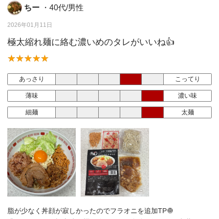
ちー
・40代/男性
2026年01月11日
極太縮れ麺に絡む濃いめのタレがいいね👍
あっさり
こってり
薄味
濃い味
細麺
太麺
脂が少なく丼顔が寂しかったのでフラオニを追加TP🧅