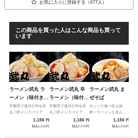
お気に入りに登録する（677人）
この商品を買った人はこんな商品も買って
います
ラ
ま
辛さ
深い
ラーメン武丸 ラ
ラーメン武丸 辛
ラーメン武丸 ま
の辛
ーメン（味付き
ラーメン（味付き
ぜそば
感覚
脂）
脂）
ぜそ
宇都宮で連日行列を作
宇都宮で連日行列を作
ガッツリ食べ応え抜
る二郎インスパイア
る二郎インスパイア
群！ラーメンと並んで
絶大な人気を誇る超人
1,150
1,180
1,150
円
円
円
気商品がついに宅麺に
税込1,242円
税込1,274円
税込1,242円
登場！