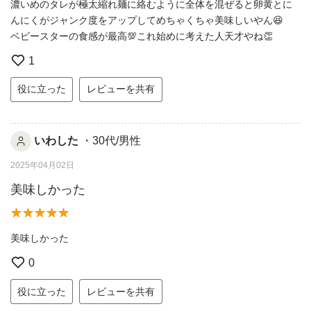
濃いめのタレが極太縮れ麺に絡むように全体を混ぜると卵黄とに
んにくがジャンク度をアップしてめちゃくちゃ美味しいやん😆
ベビースターの食感が最高💯これ始めに考えた人天才やね👏
1
役に立った
レビューを共有
いわした
・30代/男性
2025年04月02日
美味しかった
美味しかった
0
役に立った
レビューを共有