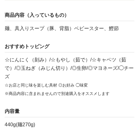
商品内容（入っているもの）
麺、具入りスープ（豚、背脂）ベビースター、鰹節
おすすめトッピング
☆にんにく（刻み）/☆もやし（茹で）/☆キャベツ（茹
で）/◎玉ねぎ（みじん切り）/◎生卵/◎マヨネーズ/◯チー
ズ
☆お店と同じ味を楽しむ具材 ◎お好み ◯味変
※商品内容に含まれませんので別途購入をオススメします
内容量
440g(麺270g)