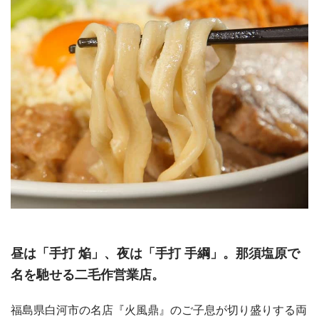
昼は「手打 焔」、夜は「手打 手綱」。那須塩原で
名を馳せる二毛作営業店。
福島県白河市の名店『火風鼎』のご子息が切り盛りする両