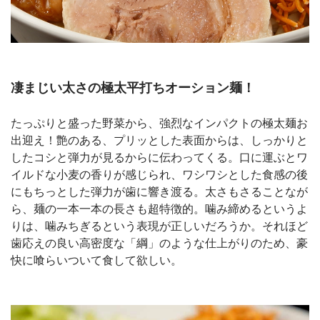
凄まじい太さの極太平打ちオーション麺！
たっぷりと盛った野菜から、強烈なインパクトの極太麺お
出迎え！艶のある、プリッとした表面からは、しっかりと
したコシと弾力が見るからに伝わってくる。口に運ぶとワ
イルドな小麦の香りが感じられ、ワシワシとした食感の後
にもちっとした弾力が歯に響き渡る。太さもさることなが
ら、麺の一本一本の長さも超特徴的。噛み締めるというよ
りは、噛みちぎるという表現が正しいだろうか。それほど
歯応えの良い高密度な「綱」のような仕上がりのため、豪
快に喰らいついて食して欲しい。