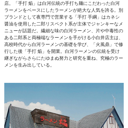
店。「手打 焔」は白河伝統の手打ち麺にこだわった白河
ラーメンをベースにしたラーメンが絶大な人気を誇る。別
ブランドとして夜専門で営業する「手打 手綱」はカネシ
醤油を使用した二郎リスペクト系が主体でジャンキーなメ
ニューが話題だ。繊細な味の白河ラーメン、片や中毒性の
ある二郎系と両極端なラーメンを手がける小白井店主は、
高校時代から白河ラーメンの基礎を学び、「火風鼎」で修
行した後「手打 焔」を開業。白河ラーメンの伝統を受け
継ぎながらさらにたゆまぬ努力と研究を重ね、究極のラー
メンを生み出している。