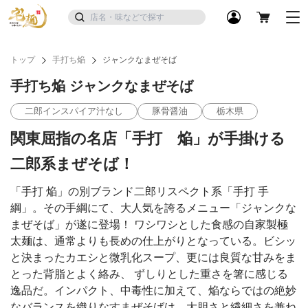
トップ
手打ち焔
ジャンクなまぜそば
手打ち焔 ジャンクなまぜそば
二郎インスパイア汁なし
豚骨醤油
栃木県
関東屈指の名店「手打 焔」が手掛ける
二郎系まぜそば！
「手打 焔」の別ブランド二郎リスペクト系「手打 手
綱」。その手綱にて、大人気を誇るメニュー「ジャンクな
まぜそば」が遂に登場！ ワシワシとした食感の自家製極
太麺は、通常よりも長めの仕上がりとなっている。ビシッ
と決まったカエシと微乳化スープ、更には良質な甘みをま
とった背脂とよく絡み、 ずしりとした重さを箸に感じる
逸品だ。インパクト、中毒性に加えて、焔ならではの絶妙
なバランスを織りなすまぜそばは、大胆さと繊細さを兼ね