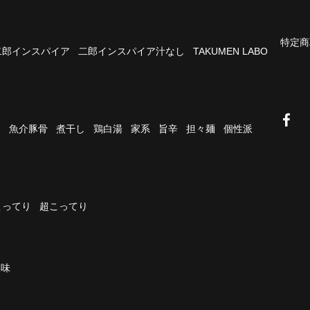
特定商
二郎インスパイア
二郎インスパイア汁なし
TAKUMEN LABO
油
魚介豚骨
煮干し
鶏白湯
家系
旨辛
担々麺
個性派
こってり
超こってり
濃味