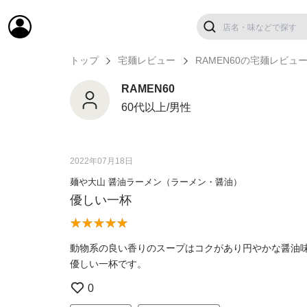
トップ
宅麺レビュー
RAMEN60の宅麺レビュ
RAMEN60
60代以上/男性
2022年07月18日
麺や大山 醤油ラーメン（ラーメン・醤油）
優しい一杯
動物系の良い香りのスープはコクがあり円やかな醤油
優しい一杯です。
0