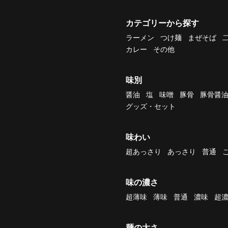
カテゴリーから探す
ラーメン
つけ麺
まぜそば
カレー
その他
味別
醤油
塩
味噌
豚骨
豚骨醤
グッズ・セット
味わい
超あっさり
あっさり
普通
味の濃さ
超薄味
薄味
普通
濃味
超
麺の太さ