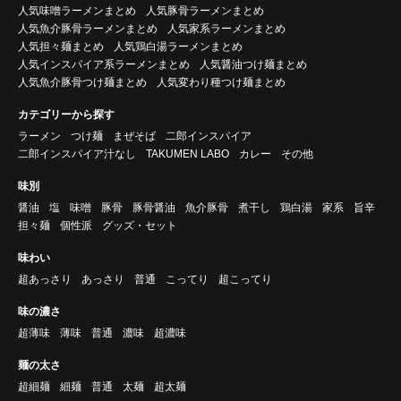
人気味噌ラーメンまとめ
人気豚骨ラーメンまとめ
人気魚介豚骨ラーメンまとめ
人気家系ラーメンまとめ
人気担々麺まとめ
人気鶏白湯ラーメンまとめ
人気インスパイア系ラーメンまとめ
人気醤油つけ麺まとめ
人気魚介豚骨つけ麺まとめ
人気変わり種つけ麺まとめ
カテゴリーから探す
ラーメン
つけ麺
まぜそば
二郎インスパイア
二郎インスパイア汁なし
TAKUMEN LABO
カレー
その他
味別
醤油
塩
味噌
豚骨
豚骨醤油
魚介豚骨
煮干し
鶏白湯
家系
旨辛
担々麺
個性派
グッズ・セット
味わい
超あっさり
あっさり
普通
こってり
超こってり
味の濃さ
超薄味
薄味
普通
濃味
超濃味
麺の太さ
超細麺
細麺
普通
太麺
超太麺