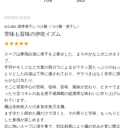
709
345
2023年01月10日
scLabo 濃厚煮干しつけ麺（つけ麺・煮干し）
苦味も旨味の伊吹イズム
スープは豚鶏白湯に煮干を上乗せした、まろやかなニボニボタイ
プ。
手羽やモミジなど大量の鶏ガラによるゼラチン質たっぷりのねっ
とりとした白湯は丁寧に濾されており、ザラつきはなく非常に滑
らかな口当たり。
そこに背黒中心の苦味、塩味、旨味、風味が交わり、ビターでま
ったり且つキレのある煮干感満載の超濃厚な味わいに作り上げら
れています。
麺は全粒粉入りの多加水角刃太麺。
まず冷たく締めた麺だけで頂くと、その香りと甘味、もっちりと
した食感が楽しめます。
次に熱いスープに浸す事で、対比効果により麺の甘みが更に際立