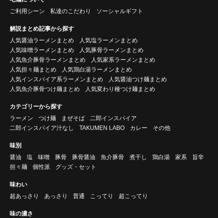
ご利用シーン
私達のこだわり
ソーシャルギフト
解説まとめ記事から探す
人気醤油ラーメンまとめ
人気塩ラーメンまとめ
人気味噌ラーメンまとめ
人気豚骨ラーメンまとめ
人気魚介豚骨ラーメンまとめ
人気家系ラーメンまとめ
人気担々麺まとめ
人気鶏白湯ラーメンまとめ
人気インスパイア系ラーメンまとめ
人気醤油つけ麺まとめ
人気魚介豚骨つけ麺まとめ
人気変わり種つけ麺まとめ
カテゴリーから探す
ラーメン
つけ麺
まぜそば
二郎インスパイア
二郎インスパイア汁なし
TAKUMEN LABO
カレー
その他
味別
醤油
塩
味噌
豚骨
豚骨醤油
魚介豚骨
煮干し
鶏白湯
家系
旨辛
担々麺
個性派
グッズ・セット
味わい
超あっさり
あっさり
普通
こってり
超こってり
味の濃さ