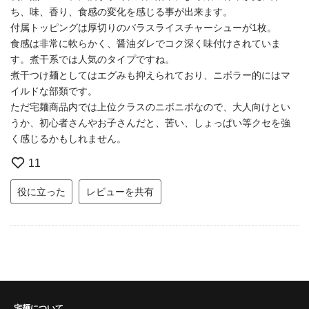
ち、味、香り、食感の変化を感じる事が出来ます。
付属トッピングは厚切りのバラスライスチャーシューが1枚。
食感は非常に軟らかく、醤油ダレでコク深く味付けされていま
す。煮干系では人気のタイプですね。
煮干つけ麺としてはエグみも抑えられており、ニボラー的にはマ
イルドな部類です。
ただ宅麺商品内では上位クラスのニボニボなので、大人向けとい
うか、初心者さんやお子さんだと、苦い、しょっぱい等クセを強
く感じるかもしれません。
11
役に立った
レビューを共有
宅麺について