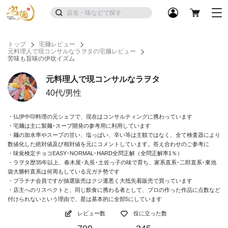
トップ
宅麺レビュー
元料理人で現コンサルなラヲタの宅麺レビュー
苦味も旨味の伊吹イズム
元料理人で現コンサルなラヲタ
40代/男性
・仏伊中印料理の元シェフで、現在はコンサルティングに携わっています
・宅麺は主に製麺･スープ開発の参考用に利用しています
・麺の加水率やスープの甘い、塩っぱい、辛い等は主観ではなく、全て検査器により
数値化した絶対値及び相対値を元にコメントしています。答え合わせのご参考に
・味覚検定チョコEASY･NORMAL･HARD全問正解（全問正解率1％）
・ラヲタ歴35年以上、春木屋･丸長･土佐っ子の味で育ち、家系直系･二郎直系･東池
袋大勝軒直系は何周もしている元ガチ勢です
・プラチナ会員ですが抽選販売はクジ運悪く大抵先着販売で買っています
・店主へのリスペクトと、同じ飲食に携わる者として、プロの作った作品に点数など
付けられないという理由で、星は基本的に全部5にしています
レビュー数
役に立った数