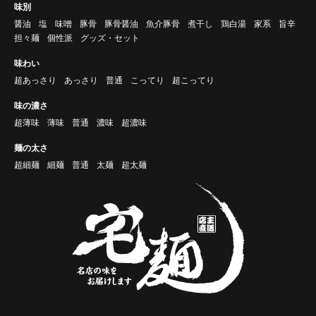
味別
醤油
塩
味噌
豚骨
豚骨醤油
魚介豚骨
煮干し
鶏白湯
家系
旨辛
担々麺
個性派
グッズ・セット
味わい
超あっさり
あっさり
普通
こってり
超こってり
味の濃さ
超薄味
薄味
普通
濃味
超濃味
麺の太さ
超細麺
細麺
普通
太麺
超太麺