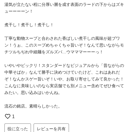
湯気が立たない程に分厚い層を成す表面のラードの下からはズキ
ューーーーン！
煮干し！煮干し！煮干し！
丁寧な動物スープと合わされた香ばしい煮干しの風味が超ブワ
ン！うぉ、このスープめちゃくちゃ旨いぞ！なんて思いながらモ
チツルちぢれ中細麺をズルズバ…ウマママーーーっ！
いやいやビックリ！スタンダードなビジュアルから「昔ながらの
中華そばか」なんて勝手に決めつけていたけど、これはあれだ
ぞ！なんかスゲー旨いぞ！いや、お取り寄せしてみて良かった！
こんなに美味しいのなら実店舗でも別メニュー含めてぜひ食べて
みたい。思い込みはいかんね。
流石の銘店。素晴らしかった。
1
役に立った
レビューを共有