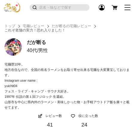
トップ
宅麺レビュー
だが断るの宅麺レビュー
これぞ老舗の実力！恐れ入りました！
だが断る
40代/男性
宅麺歴10年。
地方在住なので、全国の有名ラーメンをお取り寄せ出来る宅麺を大変重宝しておりま
す。
Instagram user name :
yuichit04
フェス・ライブ・キャンプ・サウナ大好き。
1997年 伝説の第１回フジロック 生還組。
山形市を中心に県内外のラーメン・美味しかった物・お手軽アウトドア飯を粛々と載
せてます。
レビュー数
役に立った数
41
24