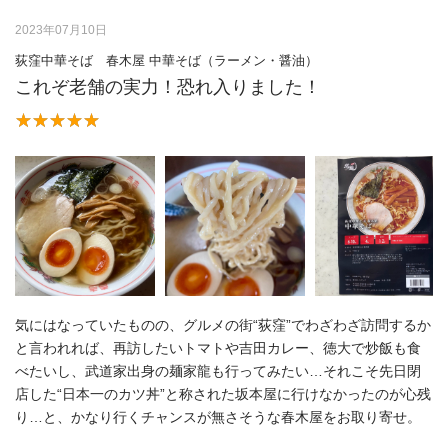
2023年07月10日
荻窪中華そば 春木屋 中華そば（ラーメン・醤油）
これぞ老舗の実力！恐れ入りました！
気にはなっていたものの、グルメの街“荻窪”でわざわざ訪問するか
と言われれば、再訪したいトマトや吉田カレー、徳大で炒飯も食
べたいし、武道家出身の麺家龍も行ってみたい…それこそ先日閉
店した“日本一のカツ丼”と称された坂本屋に行けなかったのが心残
り…と、かなり行くチャンスが無さそうな春木屋をお取り寄せ。