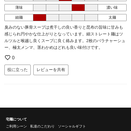
薄味
濃い味
細麺
太麺
臭みのない豚骨スープは煮干しの良い香りと昆布の旨味に甘みも
感じられ円やかな仕上がりとなっています。細ストレート麺はツ
ルツルと喉越し良くスープに良く絡みます。2枚のバラチャーシュ
ー、極太メンマ、茎わかめはどれも良い味付けです。
0
役に立った
レビューを共有
宅麺について
ご利用シーン
私達のこだわり
ソーシャルギフト