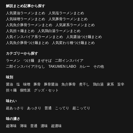
解説まとめ記事から探す
人気醤油ラーメンまとめ
人気塩ラーメンまとめ
人気味噌ラーメンまとめ
人気豚骨ラーメンまとめ
人気魚介豚骨ラーメンまとめ
人気家系ラーメンまとめ
人気担々麺まとめ
人気鶏白湯ラーメンまとめ
人気インスパイア系ラーメンまとめ
人気醤油つけ麺まとめ
人気魚介豚骨つけ麺まとめ
人気変わり種つけ麺まとめ
カテゴリーから探す
ラーメン
つけ麺
まぜそば
二郎インスパイア
二郎インスパイア汁なし
TAKUMEN LABO
カレー
その他
味別
醤油
塩
味噌
豚骨
豚骨醤油
魚介豚骨
煮干し
鶏白湯
家系
旨辛
担々麺
個性派
グッズ・セット
味わい
超あっさり
あっさり
普通
こってり
超こってり
味の濃さ
超薄味
薄味
普通
濃味
超濃味