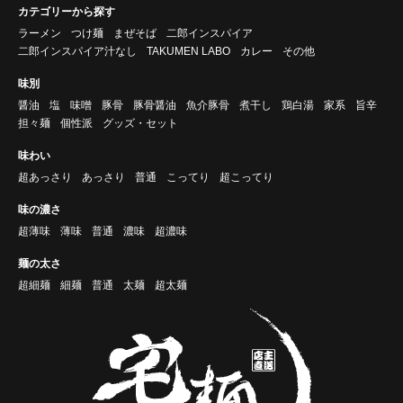
カテゴリーから探す
ラーメン
つけ麺
まぜそば
二郎インスパイア
二郎インスパイア汁なし
TAKUMEN LABO
カレー
その他
味別
醤油
塩
味噌
豚骨
豚骨醤油
魚介豚骨
煮干し
鶏白湯
家系
旨辛
担々麺
個性派
グッズ・セット
味わい
超あっさり
あっさり
普通
こってり
超こってり
味の濃さ
超薄味
薄味
普通
濃味
超濃味
麺の太さ
超細麺
細麺
普通
太麺
超太麺