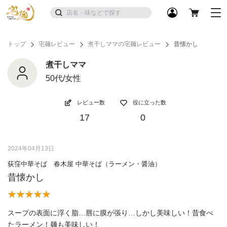
トップ
宅麺レビュー
煮干しママの宅麺レビュー
昔懐かし
煮干しママ
50代/女性
レビュー数
役に立った数
17
0
2024年04月13日
荻窪中華そば 春木屋 中華そば（ラーメン・醤油）
昔懐かし
スープの表面に浮く脂…唇に膜が張り…しかし美味しい！昔食べ
たラーメン！麺も美味しい！