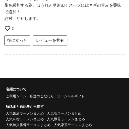
脂を緩和する為、ほうれん草追加！スープにはネギの青みを薬味
で追加！
絶対、リピします。
0
役に立った
レビューを共有
宅麺について
ご利用シーン
私達のこだわり
ソーシャルギフト
解説まとめ記事から探す
人気醤油ラーメンまとめ
人気塩ラーメンまとめ
人気味噌ラーメンまとめ
人気豚骨ラーメンまとめ
人気魚介豚骨ラーメンまとめ
人気家系ラーメンまとめ