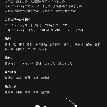
人気担々麺まとめ
人気鶏白湯ラーメンまとめ
人気インスパイア系ラーメンまとめ
人気醤油つけ麺まとめ
人気魚介豚骨つけ麺まとめ
人気変わり種つけ麺まとめ
カテゴリーから探す
ラーメン
つけ麺
まぜそば
二郎インスパイア
二郎インスパイア汁なし
TAKUMEN LABO
カレー
その他
味別
醤油
塩
味噌
豚骨
豚骨醤油
魚介豚骨
煮干し
鶏白湯
家系
旨辛
担々麺
個性派
グッズ・セット
味わい
超あっさり
あっさり
普通
こってり
超こってり
味の濃さ
超薄味
薄味
普通
濃味
超濃味
麺の太さ
超細麺
細麺
普通
太麺
超太麺